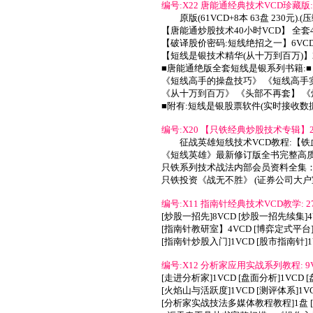
编号:X22 唐能通经典技术VCD珍藏版:
原版(61VCD+8本 63盘 230元).(
【唐能通炒股技术40小时VCD】 全套4
【破译股价密码:短线绝招之一】6VCD
【短线是银技术精华(从十万到百万)】2
■唐能通绝版全套短线是银系列书籍:■
《短线高手的操盘技巧》 《短线高手
《从十万到百万》 《头部不再套】 
■附有:短线是银股票软件(实时接收数
编号:X20 【只铁经典炒股技术专辑】2VC
征战英雄短线技术VCD教程:【铁
《短线英雄》最新修订版全书完整高质
只铁系列技术战法内部会员资料全集：
只铁投资《战无不胜》 (证券公司大户
编号:X11 指南针经典技术VCD教学: 2
[炒股一招先]8VCD [炒股一招先续集]4V
[指南针教研室】4VCD [博弈定式平台]1
[指南针炒股入门]1VCD [股市指南针]1
编号:X12 分析家应用实战系列教程: 9V
[走进分析家]1VCD [盘面分析]1VCD
[火焰山与活跃度]1VCD [测评体系]1VCD 
[分析家实战技法多媒体教程教程]1盘 