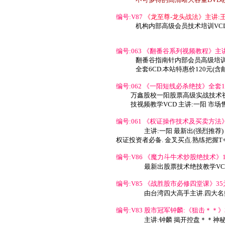
编号:V87
《龙至尊-龙头战法》
主讲:
机构内部高级会员技术培训VC
编号:063 《翻番谷系列视频教程》主讲:
翻番谷指南针内部会员高级培训
全套6CD.本站特惠价120元(
编号:062 《一阳短线必杀绝技》全套16
万鑫股校一阳股票高级实战技术
技视频教学VCD 主讲:一阳 市场售
编号:061 《权证操作技术及买卖方法》
主讲:一阳 最新出(强烈推荐)
权证投资者必备. 金叉买点.熟练把握T
编号:V86 《魔力斗牛术炒股绝技术》12
最新出股票技术绝技教学VC
编号:V85 《战胜股市必修四堂课》35元
由台湾四大高手主讲.四大名
编号:V83 股市冠军钟麟:《狙击＊＊》35
主讲:钟麟 揭开控盘＊＊神