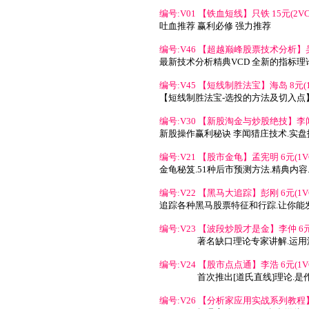
编号:V01 【铁血短线】只铁 15元(2V
吐血推荐 赢利必修 强力推荐
编号:V46 【超越巅峰股票技术分析】吴松
最新技术分析精典VCD 全新的指标理
编号:V45 【短线制胜法宝】海岛 8元(1
【短线制胜法宝-选投的方法及切入点
编号:V30 【新股淘金与炒股绝技】李闻 
新股操作赢利秘诀 李闻猎庄技术.实
编号:V21 【股市金龟】孟宪明 6元(1V
金龟秘笈.51种后市预测方法.精典内容
编号:V22 【黑马大追踪】彭刚 6元(1V
追踪各种黑马股票特征和行踪.让你能
编号:V23 【波段炒股才是金】李仲 6元(
著名缺口理论专家讲解.运
编号:V24 【股市点点通】李浩 6元(1V
首次推出[道氏直线]理论.
编号:V26 【分析家应用实战系列教程】汇