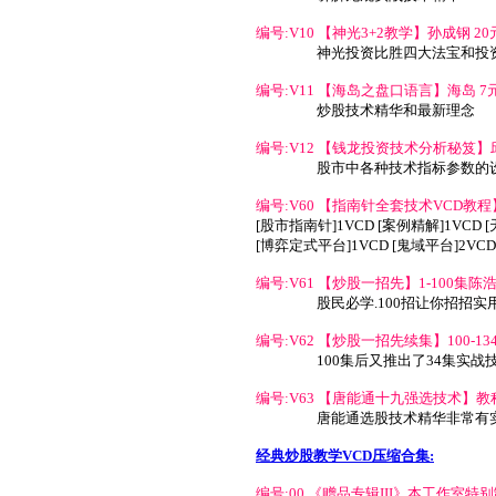
编号:V10 【神光3+2教学】孙成钢 20元
神光投资比胜四大法宝和投
编号:V11 【海岛之盘口语言】海岛 7元(
炒股技术精华和最新理念
编号:V12 【钱龙投资技术分析秘笈】邱一
股市中各种技术指标参数的
编号:V60 【指南针全套技术VCD教程】陈
[股市指南针]1VCD [案例精解]1VCD 
[博弈定式平台]1VCD [鬼域平台]2VCD
编号:V61 【炒股一招先】1-100集陈浩 
股民必学.100招让你招招实
编号:V62 【炒股一招先续集】100-134
100集后又推出了34集实战
编号:V63 【唐能通十九强选技术】教程唐
唐能通选股技术精华非常有
经典炒股教学VCD压缩合集:
编号:00 《赠品专辑III》本工作室特别制