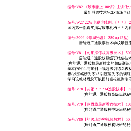
编号:V82 《股市赚上100倍》主讲:孙
最新股票技术VCD
市场售价:
编号:W27 22集电视连续剧:《＊＊》 22
国内第一部真实描写股市机构＊＊内在
编号:2006《每周光盘》 280元(12盘)
唐能通广通股票技术学校最新原版
编号:V81【封锁涨停板高级技术】 500
唐能通广通股校超级班绝秘技
(唐能通广通股校最新推出的超级训练
基本内容:1.封锁斜上线超级训练.2.教材
板(以涨幅榜为序) 5.以涨速为序的训练
学习该教材后您可以提前轻松抓到涨停
编号:V78【封锁＊＊234选股技术】15
(唐能通广通股校高级班绝秘
编号:V79【扇骨线最新看盘技术】 10
(
唐能通
广通股校中级班绝秘
编号:V80【初级班绝密视频教材】 50
(
唐能通
广通股校初级班绝秘