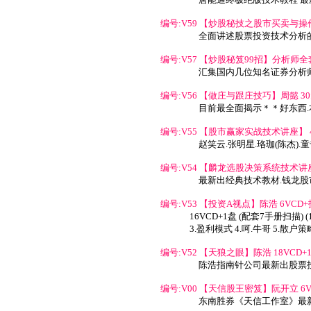
编号:V59 【炒股秘技之股市买卖与操作
全面讲述股票投资技术分析
编号:V57 【炒股秘笈99招】分析师全套11
汇集国内几位知名证券分析
编号:V56 【做庄与跟庄技巧】周懿 30元
目前最全面揭示＊＊好东西
编号:V55 【股市赢家实战技术讲座】 45
赵笑云.张明星.珞珈(陈杰).
编号:V54 【麟龙选股决策系统技术讲座】
最新出经典技术教材.钱龙
编号:V53 【投资A视点】陈浩 6VCD+技
16VCD+1盘 (配套7手册扫描) (
3.盈利模式 4.呵.牛哥 5.散户策
编号:V52 【天狼之眼】陈浩 18VCD+1
陈浩指南针公司最新出股票
编号:V00 【天信股王密笈】阮开立 6VC
东南胜券《天信工作室》最