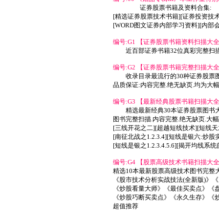
证券股票书籍及资料合集:
[精选证券股票技术书籍][证券投资技
[WORD图文证券内部学习资料][内部会
编号:G1 【证券股票书籍资料扫描大全】 
近百部证券书籍32位真彩完整扫描.
编号:G2 【证券股票书籍完整扫描大全】 
收录目录最流行的30种证券股票
品质保证:内容完整.绝无缺页.均为大幅J
编号:G3 【最新经典股票书籍扫描大全】 
精选最新经典30本证券股票图书
图书完整扫描.内容完整.绝无缺页.大幅
[三线开花之二][超越短线技术][短线天
[南征北战之1.2.3.4][短线是银六:炒
[短线是银之1.2.3.4.5.6][揭开均线
编号:G4 【股票高级技术书籍扫描大全 8
精选10本最新股票高级技术图书完整大
《股市技术分析实战技法(全新版)》
《炒股看量大师》《最佳买卖点》《
《炒股巧断买卖点》《永久生存》《
超值推荐