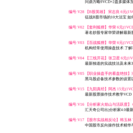
问鼎方略9VCD+2盘多媒体
编号:V28 【B股英雄】 宋志良 6元(1V
征战B股市场的10大法宝 
编号:V02 【套利狐狸】华荣 6元(1VCD
著名炒股专家华荣讲解最新
编号:V03 【百战狐狸】华荣 6元(1VCD
机构经常使用操盘技术.了
编号:V04 【三线开花】张卫星 6元(1V
最新独道的实战技法及未来3
编号:V05 【职业操盘手的看盘绝技】海岛
黑马股必备技术参数的设置
编号:V15 【九阳真经】阿杰 15元(1VC
最新股票操作技术教学VCD
编号:V16 【分析家火焰山与活跃度】 6
汇天奇公司出)分析家4.0最
编号:V17 【股市实战相反论】韩玉林 7
中国股市反向操作技术精华