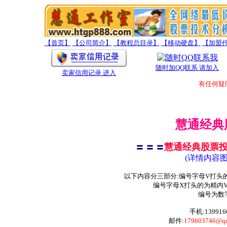
【首页】
【公司简介】
【教程总目录】
【移动硬盘】
【加盟
随时加QQ联系 请加入
卖家信用记录
.进入
有任何疑问题
慧通经典
慧通经典股票投
〓 〓 〓
(详情内容
以下内容分三部分:编号字母V打头的
编号字母X打头的为精内V
编号为数字
手机:139916
邮件:
179603746@q