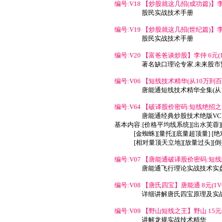
编号:V18 【炒股就这几招(成功篇)】李幛
股民实战技术手册
编号:V19 【炒股就这几招(世纪篇)】李幛
股民实战技术手册
编号:V20 【富爸爸谈炒股】李仲 6元(1
著名缺口理论专家.未来股
编号:V06 【短线技术精华(从10万到百万)
唐能通短线技术精华全集(从1
编号:V64 【破译股价密码:短线绝招之一
唐能通经典炒股技术绝版VC
基本内容:[价格平均线系统][出水芙蓉]
[金蜘蛛][量托][底量超顶量] 
[相对量顶天立地][放量过头][倒
编号:V07 【唐能通破译股价密码:短线绝
唐能通飞行理论实战技术实
编号:V08 【唐氏四宝】唐能通 8元(1V
详细讲解唐氏四宝原理及实
编号:V09 【野山短线之王】野山 15元(
讲解龙规实战技术精华