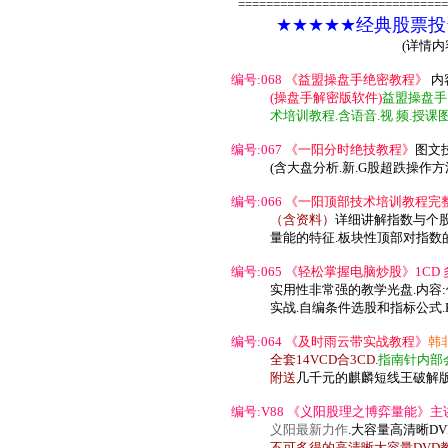
==============================
★★★★★经典股票投
(详情
编号:068
《益盟操盘手绝密教程》
内
(操盘手
解密版
软件)
益盟操盘手
术培训教程.含语音.视 频.授课
编号:067
《一阳分时绝技教程》
图文技
(含大盘分析.新.G股超跌操作方
编号:066
《一阳顶部技术培训教程完
（含资料）
详细讲解指数与个
量能的特征.板块性顶部对指数
编号:065 《
轻松掌握电脑炒股
》1CD
实用性非常强的教学光盘.内容:
实战.
自编条件选股和指标公式.
编号:064 《
及时雨云带实战教程
》
韩
全套14VCD合3CD.
指南针内部
附送
几千元的麒麟短线王破解
编号:V88 《义阳股理之博弈量能》主讲:
义阳最新力作
.大容量高清晰D
不可多得的高清晰大容量DVD教