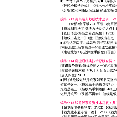
■汇天奇工具丛书完整扫描:■《操作入
《轻轻松松学公式》 《技术分析实战技
《分析家5.0网络版.完全解密.正常接
编号:X13 海岛经典炒股技术全辑: 3VC
（全部3套原版VCD压缩+3套原版
【短线制胜法宝-选股方法及切入点】1V
【盘口语言-海岛之看盘绝技】1VCD
【短线出击之一】1盘 【短线出击之二
■海岛绝版南征北战系列图书完整扫描
[南征北战1:寂寞操盘手的短线实战技巧
《南征北战3:职业操盘手的盘口语言》
编号:X14 唐能通经典技术原版全辑:21
[破译股价密码:短线绝招之一]6VCD 
[短线是银技术精华(从十万到百万)]2V
[唐氏四宝]1VCD
■唐能通绝版短线是银系列图书完整扫
短线是银一:《短线高手的操盘技巧》
短线是银三:《短线高手制胜的54张王
短线是银五:《头部不再套》 短线是银
编号:X15 钱龙股票投资技术秘笈：共9V
【钱龙投资分析秘笈】3VCD 【钱龙
【钱龙股市夏令营下篇】3VCD 《
《钱龙网际金典证券公司专用版》(附