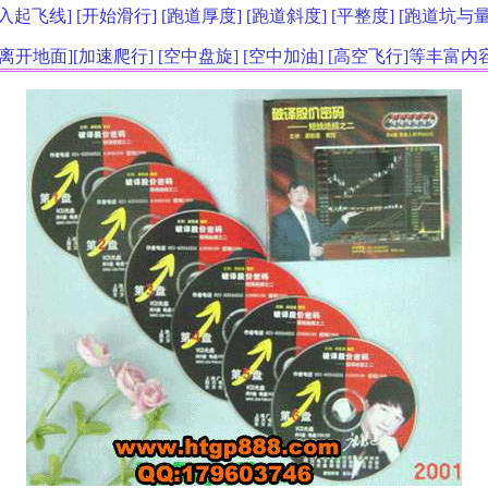
入起飞线] [开始滑行] [跑道厚度] [跑道斜度] [平整度] [跑道坑与
[离开地面][加速爬行] [空中盘旋] [空中加油] [高空飞行]等丰富内