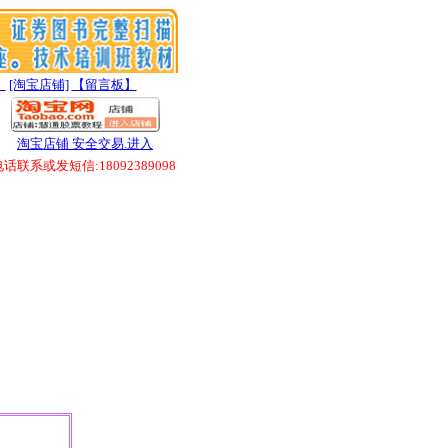
】
[淘宝店铺]
【留言板】
淘宝店铺 安全交易.进入
联系或发短信:18092389098