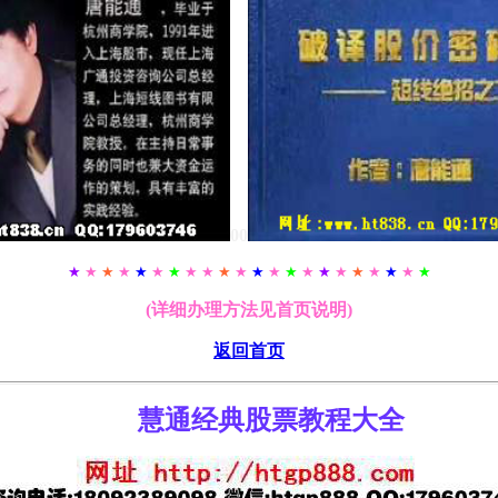
00
★
★
★
★
★
★
★
★ ★
★
★
★
★
★
★
★
★
★
★
★
★
★
(详细办理方法见首页说明)
返回首页
慧通经典股票教程大全