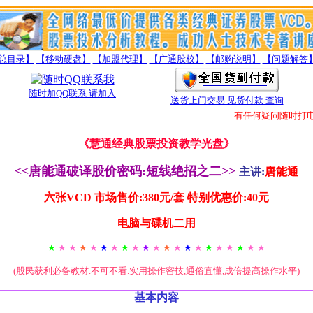
总目录】
【移动硬盘】
【加盟代理】
【广通股校】
【邮购说明】
【问题解答
随时加QQ联系 请加入
送货上门交易.见货付款.查询
有任何疑问随时打电话
《慧通经典股票投资教学光盘》
<<唐能通破译股价密码:短线绝招之二>>
主讲:
唐能通
六张VCD 市场售价:380元/套 特别优惠价:40元
电脑与碟机二用
★
★ ★
★
★
★
★
★
★
★
★
★
★
★
★
★
★ ★
★
★ ★
(股民获利必备教材.不可不看.实用操作密技,通俗宜懂,成倍提高操作水平)
基本内容