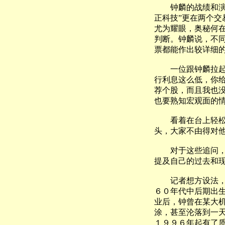
钟麟的战绩和演讲
正科技”更在两个
尤为耀眼，奥秘何
判断。钟麟说，不
票都能作出较详细
一位跟钟麟拉起老
行利息这么低，你给
荐个股，而且我也
也要熟知宏观面的
看着在台上轻松讲
头，大家不由得对他
对于这些追问，钟
提及自己的过去和现
记者想方设法，终
６０年代中后期出
业后，钟曾在某大
涂，甚至沦落到一
１９９６年起有了