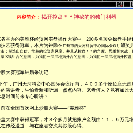
揭开控盘＊＊神秘的的独门利器
内容简介：
省举办的美雅杯经贸网实盘操作大赛中，200多名顶尖操盘手经
的技艺获得冠军，本片为钟麟在
颁奖
广州市的天河科贸中心国际会议厅
股市；塑造出自信、常胜的投资家风度。并且从控盘＊＊的角度、思维和实战，
票 K线组合的意图，为我们一层层地揭开合的意图，为我们一层层地揭开控盘
股大赛冠军钟麟采访记
日下午，广州天河科贸中心国际会议厅内，４００多个座位座无虚
轻的演讲者，生怕看漏和听漏一点点内容。来者何人？竟有如此
休息时间前来专心听讲？
在全国首次网上炒股大赛——“美雅杯”
大赛中获得冠军，才３个多月就把账户金额由１１．５万元增
正在传经送道，与在座者交流其炒股心得。