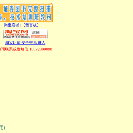
】
[淘宝店铺]
【留言板】
淘宝店铺 安全交易.进入
联系或发短信:18092389098
用)