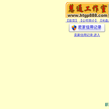
【首页】
【公司简介】
【光盘
卖家信用记录
.进入
麒