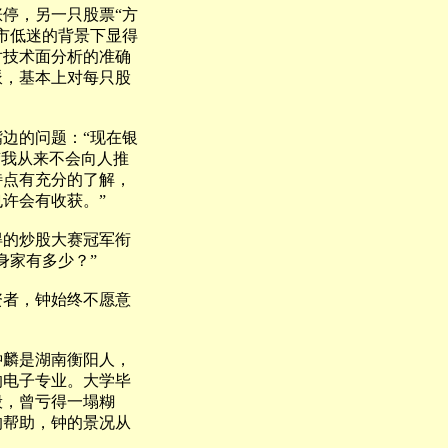
停，另一只股票“方
市低迷的背景下显得
对技术面分析的准确
派，基本上对每只股
边的问题：“现在银
“我从来不会向人推
特点有充分的了解，
许会有收获。”
的炒股大赛冠军衔
身家有多少？”
者，钟始终不愿意
麟是湖南衡阳人，
的电子专业。大学毕
般，曾亏得一塌糊
的帮助，钟的景况从