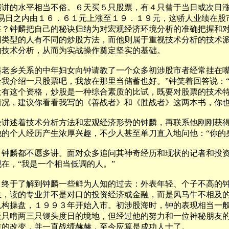
的水平相当不俗。６天买５只股票，有４只曾于当日或次日涨
交易日之内由１６．６１元上涨至１９．１９元，这骄人业绩在股
在？钟麟把自己的秘诀归纳为对宏观经济环境分析的准确把握和
同类型的人有不同的炒股方法，而他则属于重视技术分析的技术
的技术分析，从而为实战操作奠定坚实的基础。
乡关系的中年妇女向钟请教了一个众多初涉股市者经常挂在嘴
我介绍一只股票吧，我放在那里当储蓄也好。”钟笑着回答说：
没有这个资格，炒股是一种综合素质的比试，既要对股票的技术
情况，建议你看看我写的《善战者》和《胜战者》这两本书，你也
述着技术分析方法和宏观经济形势的钟麟，再联系他刚刚获得
的个人经历产生浓厚兴趣，不少人甚至单刀直入地问他：“你的
麟都不愿多讲。面对众多追问其神奇经历和现状的记者和投资
在，“我是一个相当低调的人。”
于了解到钟麟一些鲜为人知的过去：外表年轻、个子不高的钟
生，读的专业并不是对口的投资经济或金融，而是风马牛不相及
机构操盘，１９９３年开始入市。初涉股海时，钟的表现相当一
天只啃两三只馒头度日的境地，但经过他的努力和一位神秘朋友
质的改变，并一直战绩赫赫，至今应算是成功人士了。