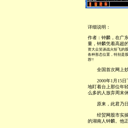
详细说明：
作者：钟麟，在广东
量，钟麟凭着高超
资大众笑谈战火纷飞的
各种形态位置，特别是股
荐!!
全国首次网上炒
2000年1月15
地盯着台上那位年
么多的人放弃周末
原来，此君乃日前
经贸网股市实操盘
的湖南人钟麟。他