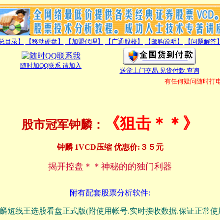
总目录】
【移动硬盘】
【加盟代理】
【广通股校】
【邮购说明】
【问题解答
随时加QQ联系 请加入
送货上门交易.见货付款.查询
有任何疑问随时打电话
《狙击＊＊》
股市冠军钟麟：
钟麟
1VCD压缩
优惠价:３５元
揭开控盘＊＊神秘的的独门利器
附有配套股票分析软件:
麟短线王选股看盘正式版(附使用帐号.实时接收数据.保证正常使