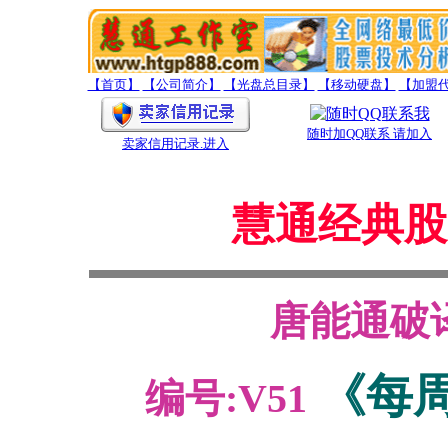
【首页】
【公司简介】
【光盘总目录】
【移动硬盘】
【加盟
随时加QQ联系 请加入
卖家信用记录
.进入
慧通经典股
唐能通破
《每
编号:V51