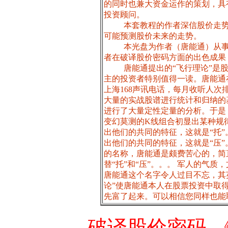
的同时也兼大资金运作的策划，具
投资顾问。
本套教程的作者深信股价走
可能预测股价未来的走势。
本光盘为作者（唐能通）从事
者在破译股价密码方面的出色成果
唐能通提出的“飞行理论”是
主的投资者特别值得一读。唐能通
上海168声讯电话，每月收听人次
大量的实战股谱进行统计和归纳的
进行了大量定性定量的分析。于是
变幻莫测的K线组合初显出某种规
出他们的共同的特征，这就是“托
出他们的共同的特征，这就是“压
的名称，唐能通是颇费苦心的，简
替“托”和“压”。。。 军人的气
唐能通这个名字令人过目不忘，其英
论”使唐能通本人在股票投资中取
先富了起来。可以相信您同样也能
破译股价密码-