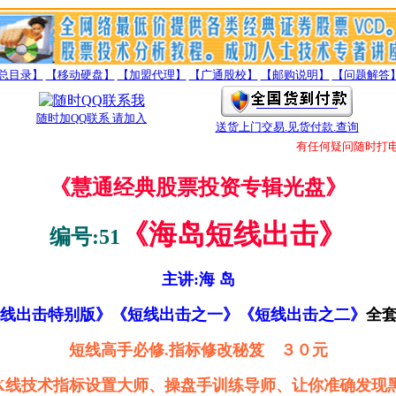
总目录】
【移动硬盘】
【加盟代理】
【广通股校】
【邮购说明】
【问题解答
随时加QQ联系 请加入
送货上门交易.见货付款.查询
有任何疑问随时打电话
《慧通经典股票投资专辑光盘》
《
海岛短线出击》
编号:51
主讲:海 岛
线出击特别版》《短线出击之一》《短线出击之二》
全套
短线高手必修.指标修改秘笈 ３０元
K线技术指标设置大师、操盘手训练导师、让你准确发现