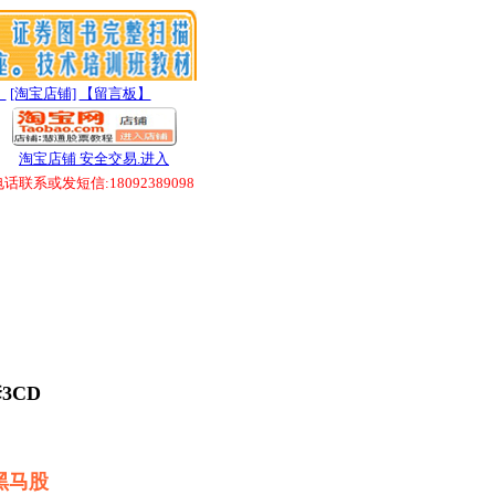
】
[淘宝店铺]
【留言板】
淘宝店铺 安全交易.进入
联系或发短信:18092389098
3CD
黑马股