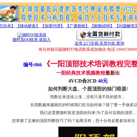
总目录】
【移动硬盘】
【加盟代理】
【广通股校】
【邮购说明】
【问题解答
随时加QQ联系 请加入
送货上门交易.见货付款.查询
有任何疑问题随时打电话联系或加微信 电话:18092389098 微信:
《
一阳顶部技术培训教程完
编号:066
一阳
经典技术视频教程
最新出
4VCD合2CD
40元
如何判断大盘、个股顶部的独门暗器!
指数近来连续上涨，没有只涨不跌的股市，
在指数越来越疯狂的时候我们应当如何做？除了要一手做多
我们还需要随时留意顶部的到来!为了应付后期的顶部，
您掌握了足够的顶部判断技巧了吗？如果没有，您十分有必要参加本次：