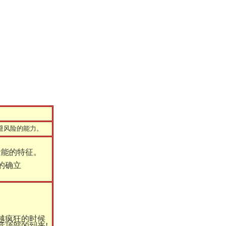
避风险的能力。
量能的特征。
的确立
越疯狂的时候
意顶部的到来!