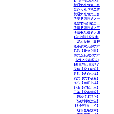
[广通中级班教材]
慧通大礼包第一套
慧通大礼包第二套
慧通大礼包第三套
股票书籍扫描之一
股票书籍扫描之二
股票书籍扫描之三
股票书籍扫描之四
[唐能通炒股技术]
【
易通股技
】教程
股市赢家实战技术
陈浩【天狼之眼】
麟龙选股决策技术
[
投资A视点理论
]
[做庄与跟庄技巧]
天信【股王秘笈】
只铁【铁血短线】
钱龙【技术秘笈
】
海岛【南征北战】
野山【短线之王】
田笑【股市慧眼】
【短线技术精华】
【短线制胜法宝】
【炒股密技99招】
【股市金龟技术】