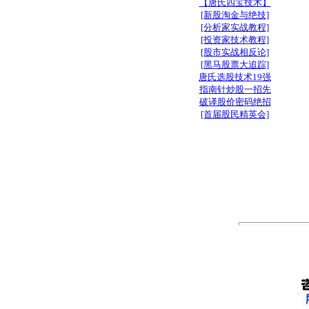
【唐氏四宝技术】
[新股淘金与绝技]
[分析家实战教程]
[投资家技术教程]
[股市实战相反论]
[黑马股票大追踪]
唐氏选股技术19强
指南针炒股一招先
破译股价密码绝招
[首届股民精英会]