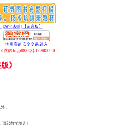
】
[淘宝店铺]
【留言板】
淘宝店铺 安全交易.进入
htgp888 QQ:179603746
整版》
以外，
顶部教学培训!