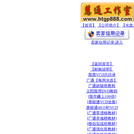
【首页】
【公司简介】
【光盘
卖家信用记录
.进入
【返回首页】
【邮购说明】
股票VCD总目录
广通【每周光盘】
广通超级班教程
义阳股理DVD教程
[股市赚上100倍]
[唐能通VCD全集]
唐能通40小时VCD
[广通零漂移教材]
[广通灵魂榜教材]
[模似实战班教材]
[广通强化班教材]