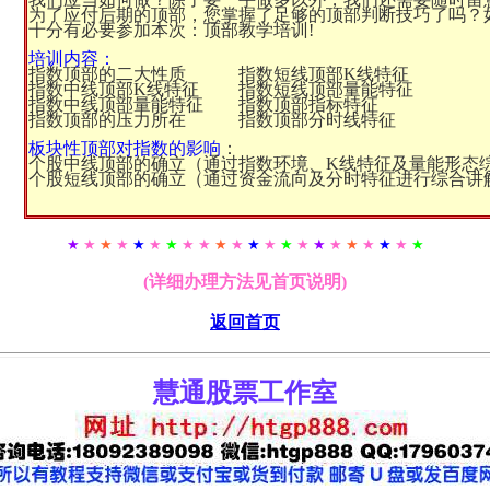
为了应付后期的顶部，您掌握了足够的顶部判断技巧了吗？
十分有必要参加本次：顶部教学培训!
培训内容：
指数顶部的二大性质 指数短线顶部K线特征
指数中线顶部K线特征 指数短线顶部量能特征
指数中线顶部量能特征 指数顶部指标特征
指数顶部的压力所在 指数顶部分时线特征
板块性顶部对指数的影响
：
个股中线顶部的确立（通过指数环境、K线特征及量能形态
个股短线顶部的确立（通过资金流向及分时特征进行综合讲
★
★
★
★
★
★
★
★ ★
★
★
★
★
★
★
★
★
★
★
★
★
★
(详细办理方法见首页说明)
返回首页
慧通股票工作室