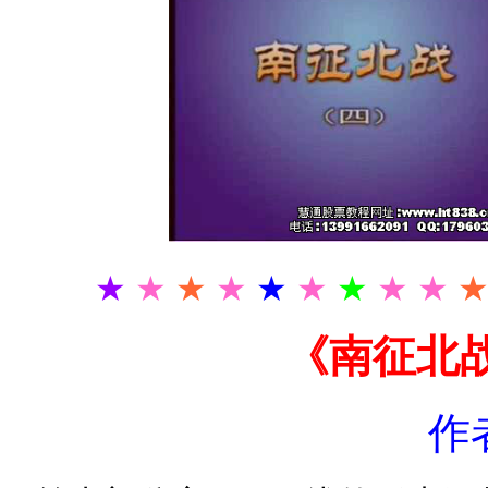
★
★
★
★
★
★
★
★ ★
《南征北
作