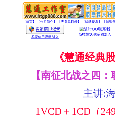
【首页】
【公司简介】
【光盘总目录】
【移动硬盘】
【加盟
随时加QQ联系 请加入
卖家信用记录
.进入
《慧通经典
【南征北战之四：
主讲:
1VCD＋1CD（