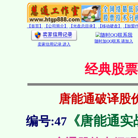
【首页】
【公司简介】
【光盘总目录】
【移动硬盘】
【加盟
随时加QQ联系 请加入
卖家信用记录
.进入
经典股票
唐能通破译股
《
唐能通实
编号:47