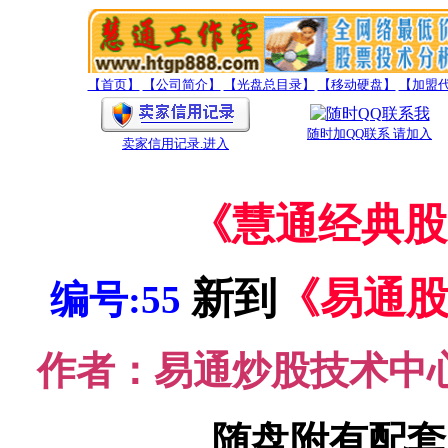
【首页】
【公司简介】
【光盘总目录】
【移动硬盘】
【加盟
随时加QQ联系 请加入
卖家信用记录
.进入
《慧通经典股
新到
《易通
编号:55
作者：易通炒股技术中
随盘附有配套