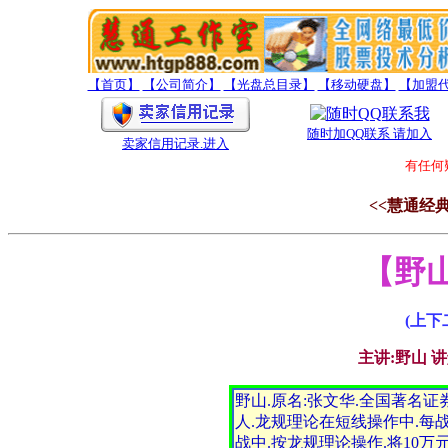
【首页】
【公司简介】
【光盘总目录】
【移动硬盘】
【加盟
随时加QQ联系 请加入
卖家信用记录
.进入
有任何疑
<<慧通经
【野
(上下
主讲:野山 
野山.原名:张文华.全国著名
人.龙规理论在短线操作中.每
战中.按龙规理论操作.将10万元