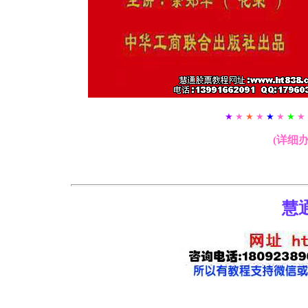
★
★
★
★
★
★
★
★
(详细
慧