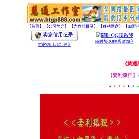
【首页】
【公司简介】
【光盘总目录】
【移动硬盘】
【加盟
随时加QQ联系 请加入
卖家信用记录
.进入
《慧通
【套利狐狸】
★
★
★
★
★
★