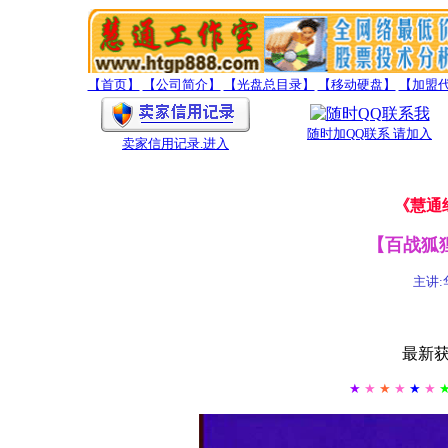
【首页】
【公司简介】
【光盘总目录】
【移动硬盘】
【加盟
随时加QQ联系 请加入
卖家信用记录
.进入
《慧通
【百战狐
主讲:
最新
★
★
★
★
★
★