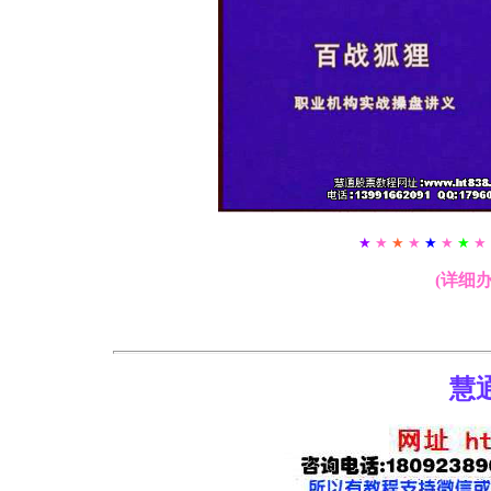
★
★
★
★
★
★
★
★
(详细
慧