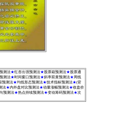
预测法
★
红杏出强预测法
★
股票箱预测法
★
股票通
预测法
★
时间窗口预测法
★
斜率双黄预测法
★
周线
综预测法
★
均线形态预测法
★
技术指标预测法
★
(背
测法
★
内外盘对比预测法
★
动量涨幅预测法
★
收盘价
向预测法
★
热点持续预测法
★
变动筹码预测法
★
次