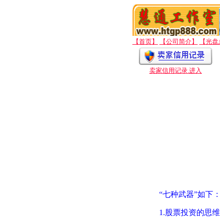
【首页】
【公司简介】
【光盘
卖家信用记录
.进入
“七种武器”如下
1.股票投资的思