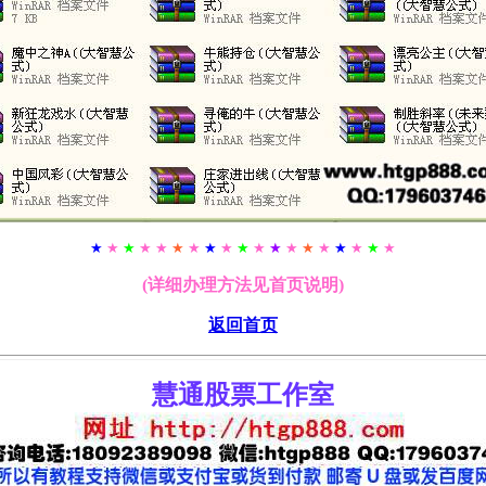
★
★
★
★ ★
★
★
★
★
★
★
★
★
★
★
★
★
★
★
(详细办理方法见首页说明)
返回首页
慧通股票工作室