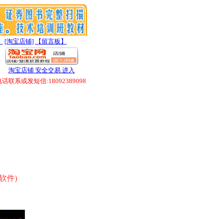
】
[淘宝店铺]
【留言板】
淘宝店铺 安全交易.进入
联系或发短信:18092389098
软件)