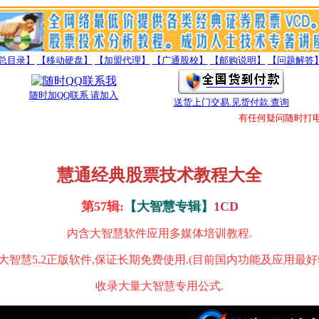
总目录】
【移动硬盘】
【加盟代理】
【广通股校】
【邮购说明】
【问题解答
随时加QQ联系 请加入
送货上门交易.见货付款.查询
有任何疑问随时打电话
慧通经典股票技术教程大全
第57辑:
【大智慧专辑】
1CD
内含大智慧软件
应用多媒体培训教程.
大智慧5.2正版软件,保证长期免费使用.(目前国内功能及应用最好
收录大量大智慧专用公式.