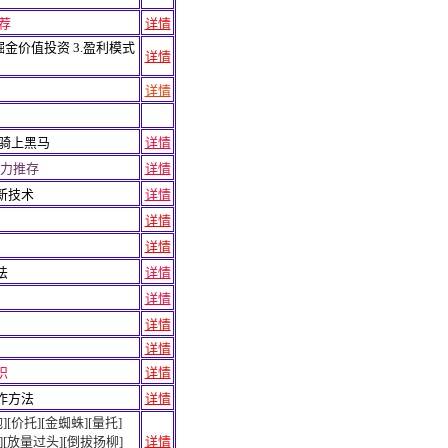
荐
详情
 2.掘金价值投资 3.盈利模式
详情
详情
.骑上黑马
详情
强力推存
详情
新技术
详情
详情
详情
法
详情
详情
详情
详情
识
详情
作方法
详情
[价托][金蜘蛛][量托]
[放量过头][倒拔扬柳]
详情