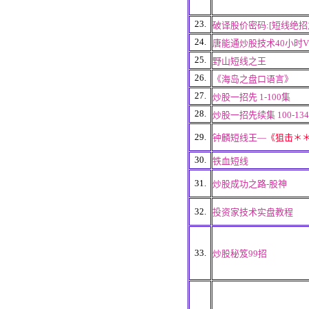
23.
破译股价密码:[短线绝招
24.
唐能通炒股技术40小时V
25.
野山短线之王
26.
《海岛之盘口语言》
27.
炒股一招先 1-100集
28.
炒股一招先续集 100-13
29.
钟麟短线王—
《狙击＊
30.
铁血短线
31.
炒股成功之路-股神
32.
投资家技术实盘教程
33.
炒股秘笈99招