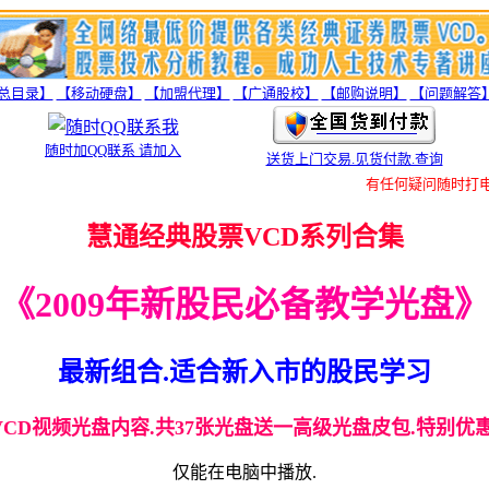
总目录】
【移动硬盘】
【加盟代理】
【广通股校】
【邮购说明】
【问题解答
随时加QQ联系 请加入
送货上门交易.见货付款.查询
有任何疑问随时打电话
慧通经典股票VCD系列合集
《2009年新股民必备教学光盘》
最新组合.适合新入市的股民学习
VCD视频光盘内容.共37张光盘送一高级光盘皮包.特别优惠
仅能在电脑中播放.