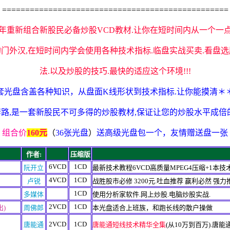
=================================================
08年重新组合新股民必备炒股VCD教材.让你在短时间内从一个一
门外汉,在短时间内学会使用各种技术指标.临盘实战买卖.看盘
法.以及炒股的技巧.最快的适应这个环境!!!
套光盘含盖各种知识，从盘面K线形状到技术指标.让你能摸清＊
路,
是一套新股民不可多得的炒股教材,保证让您的炒股水平成倍
组合价
160元
（
36张光盘
）
送高级光盘包一个，友情赠送盘一张
作者:
压缩版
6VCD
1CD
阮开立
最新技术教程
6VCD高质量MPEG4压缩+1本技
4VCD
1CD
卢锐
战胜股市必修 3200元.吐血推荐 赢利必然 强力
1CD
多媒体
使用分析家软件.网上炒股.电脑炒股实战.
2VCD
1CD
)
周佛郎
本光盘适合上班族，和跑长线的散户操做
2VCD
1CD
唐能通
唐能通短线技术精华全集
(从10万到百万).唐