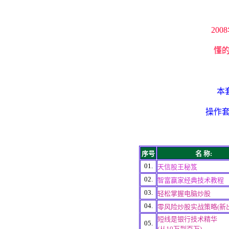
20
懂的
本
操作套
序号
名 称:
01.
天信股王秘笈
02.
智富赢家经典技术教程
03.
轻松掌握电脑炒股
04.
零风险炒股实战策略(新出
短线是银行技术精华
05.
(从10万到百万)