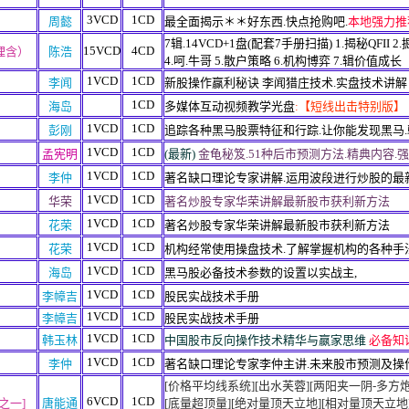
3VCD
1CD
周懿
最全面揭示＊＊好东西.快点抢购吧.
本地强力推
7辑.14VCD+1盘(配套7手册扫描) 1.揭秘QFII
15VCD
4CD
理含）
陈浩
4.呵.牛哥 5.散户策略 6.机构博弈 7.辑价值成长
1VCD
1CD
李闻
新股操作赢利秘诀 李闻猎庄技术.实盘技术讲解
1CD
海岛
多媒体互动视频教学光盘
:【短线出击特别版】
1VCD
1CD
彭刚
追踪各种黑马股票特征和行踪.让你能发现黑马
1VCD
1CD
孟宪明
(最新)
金龟秘笈.51种后市预测方法.精典内容.
1VCD
1CD
李仲
著名缺口理论专家讲解.运用波段进行炒股的最
1VCD
1CD
华荣
著名炒股专家华荣讲解最新股市获利新方法
1VCD
1CD
花荣
著名炒股专家华荣讲解最新股市获利新方法
1VCD
1CD
花荣
机构经常使用操盘技术.了解掌握机构的各种手
1VCD
1CD
海岛
黑马股必备技术参数的设置以实战主,
1VCD
1CD
李幛吉
股民实战技术手册
1VCD
1CD
李幛吉
股民实战技术手册
1VCD
1CD
韩玉林
中国股市反向操作技术精华与嬴家思维
必备知
1VCD
1CD
李仲
著名缺口理论专家李仲主讲.未来股市预测及操
[价格平均线系统][出水芙蓉][两阳夹一阴-多方炮]
6VCD
1CD
之一]
唐能通
[底量超顶量][绝对量顶天立地][相对量顶天立地]