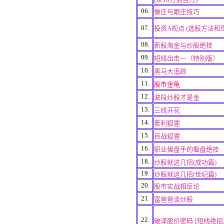
06.
做庄与跟庄技巧
07.
投资A视点 (选股方法和
08.
新股淘金与炒股绝技
09.
短线出击一（特别版）
10.
黑马大追踪
11.
股市金龟
12.
波段炒股才是金
13.
三线开花
14.
套利狐狸
15.
百战狐狸
16.
职业操盘手的看盘绝技
18.
炒股就这几招(成功篇)
19.
炒股就这几招(世纪篇)
20.
股市实战相反论
21.
富爸爸谈炒股
22.
破译股价密码:[短线绝招