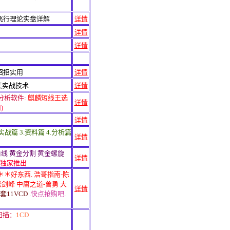
飞行理论实盘详解
详情
详情
详情
招招实用
详情
集实战技术
详情
分析软件:
麒麟短线王选
详情
)
详情
战篇 3.资料篇 4.分析篇
详情
线 黄金分割 黄金螺旋
详情
 独家推出
＊＊好东西.
浩哥指南-陈
张剑峰 中庸之道-曾勇 大
详情
套11VCD
.快点抢购吧.
扫描：
1CD