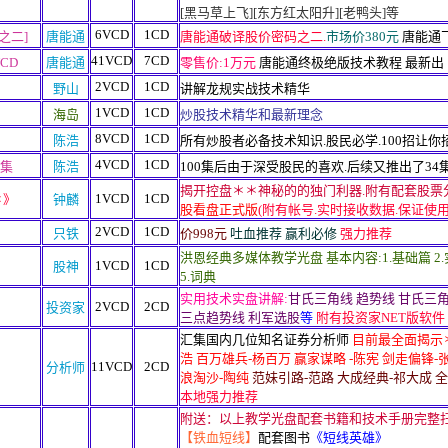
[黑马草上飞][东方红太阳升][老鸭头]等
6VCD
1CD
之二]
唐能通
唐能通破译股价密码之二.
市场价380元
唐能通
41VCD
7CD
CD
唐能通
零售价:1万元
唐能通终极绝版技术教程 最新出
2VCD
1CD
野山
讲解龙规实战技术精华
1VCD
1CD
海岛
炒股技术精华和最新理念
8VCD
1CD
陈浩
所有炒股者必备技术知识.股民必学.100招让你
4VCD
1CD
4集
陈浩
100集后由于深受股民的喜欢.后续又推出了34
揭开控盘＊＊神秘的的独门利器.
附有配套股票
1VCD
1CD
＊》
钟麟
股看盘正式版
(附有帐号.实时接收数据.保证使用
2VCD
1CD
只铁
价998元
吐血推荐 赢利必修
强力推荐
洪恩经典多媒体教学光盘 基本内容:1.基础篇 2.实
1VCD
1CD
股神
5.词典
实用技术实盘讲解:
甘氏三角线 趋势线 甘氏三角
2VCD
2CD
投资家
三点趋
势线 利军选股
等
附有投资家NET版软件
汇集国内几位知名证券分析师
目前最全面揭示
浩 百万雄兵-杨百万 赢家谋略 -陈宪 剑走偏锋-
11VCD
2CD
分析师
浪淘沙-陶纯
范妹引路-范路 大成经典-祁大成 全
本地强力推荐
附送：以上教学光盘配套书籍和技术手册完整
【铁血短线】
配套图书
《短线英雄》