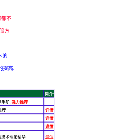
点都不
选股方
＊的
的提高.
简介:
术手册.
强力推荐
推荐
详情
详情
详情
能通技术理论精华
详情