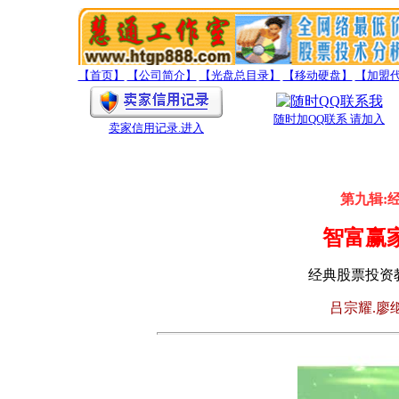
【首页】
【公司简介】
【光盘总目录】
【移动硬盘】
【加盟
随时加QQ联系 请加入
卖家信用记录
.进入
第九辑:
智富赢家
经典股票投资教
吕宗耀.廖