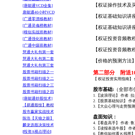
【权证操作技术及买卖技巧】 .
[唐能通VCD全集]
唐能通40小时VCD
【权证基础知识讲座（上）】..
[广通零漂移教材]
[广通灵魂榜教材]
【权证基础知识讲座（上）】..
[模似实战班教材]
【权证投资音频教程A】......
[广通强化班教材]
[广通中级班教材]
【权证投资音频教程B】......
慧通大礼包第一套
慧通大礼包第二套
【价格的预测方法】..........
慧通大礼包第三套
股票书籍扫描之一
第二部分 附送1
股票书籍扫描之二
【 权证投资实用指南】 
股票书籍扫描之三
股市基础:
（全部市值
股票书籍扫描之四
1.【波浪理论】 作者: 
[唐能通炒股技术]
2.【股票基础知识】 作者
【
易通股技
】教程
3.【大众心理与走势预测】
股市赢家实战技术
盘面知识：
陈浩【天狼之眼】
4.【看盘高手】 作者: 鲁
麟龙选股决策技术
5.【读报表选牛股】 作者
[
投资A视点理论
]
6.【教你如何看Ｋ线图】 