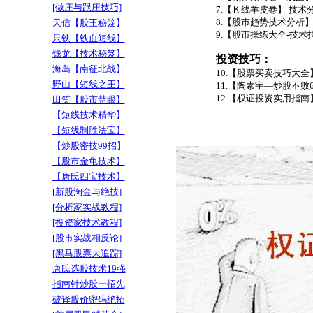
[做庄与跟庄技巧]
7.【Ｋ线羊皮卷】 技术
8.【股市趋势技术分析】 
天信【股王秘笈】
9.【股市操练大全-技术指
只铁【铁血短线】
钱龙【技术秘笈
】
投资技巧：
海岛【南征北战】
10.【股票买卖技巧大全】
野山【短线之王】
11.【陶素宇—炒股不败6
12.【权证投资实用指南】
田笑【股市慧眼】
【短线技术精华】
【短线制胜法宝】
【炒股密技99招】
【股市金龟技术】
【唐氏四宝技术】
[新股淘金与绝技]
[分析家实战教程]
[投资家技术教程]
[股市实战相反论]
[黑马股票大追踪]
唐氏选股技术19强
指南针炒股一招先
破译股价密码绝招