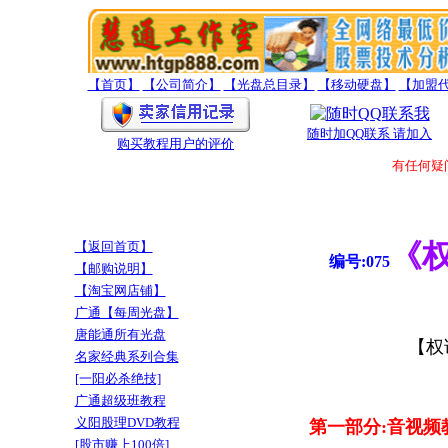
【首页】
【公司简介】
【光盘总目录】
【移动硬盘】
【加盟
随时加QQ联系 请加入
购买教程用户的评价
有任何疑问题
《
【返回首页】
编号:075
【邮购说明】
【淘宝网店铺】
广通【每周光盘】
唐能通所有光盘
【权
名家经典系列合集
[一阳必杀绝技]
广通超级班教程
义阳股理DVD教程
第一部分:音视频
[股市赚上100倍]