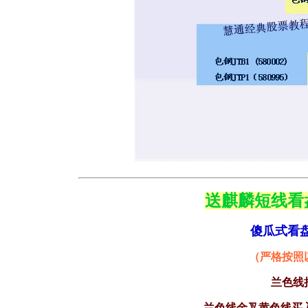
送麒麟短线看
傻瓜式看
（严格按照
兰色线
兰色线金叉黄色线买