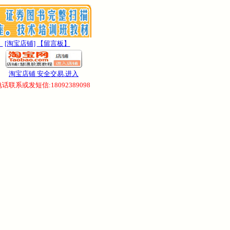
】
[淘宝店铺]
【留言板】
淘宝店铺 安全交易.进入
联系或发短信:18092389098