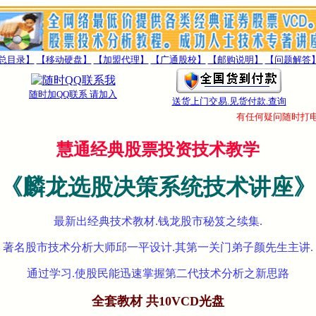
总目录】
【移动硬盘】
【加盟代理】
【广通股校】
【邮购说明】
【问题解答
随时加QQ联系 请加入
送货上门交易.见货付款.查询
有任何疑问随时打电话
慧通经典股票投资技术教学
《麟龙选股决策系统技术讲座》
最新出经典技术教材.钱龙股市秘笈之续集.
著名股市技术分析大师邱一平设计.其第一关门弟子颜先生主讲.
通过学习.使股民能迅速掌握第二代技术分析之新思路
全套教材 共10VCD光盘