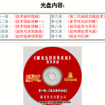
光盘内容:
第一张：
《技术操作指南》
第六张：
《第二代画线功能技术
第二张：
《技术指标讲解一》
第七张：
《多空转化的判断》
第三张：
《技术指标讲解二》
第八张：
《超买超卖与买卖》
第四张：
《波段与决策曲线》
第九张：
《如何捕捉黑马股》
第五张：
《如何选择强势股》
第十张：
《组合与纪律》