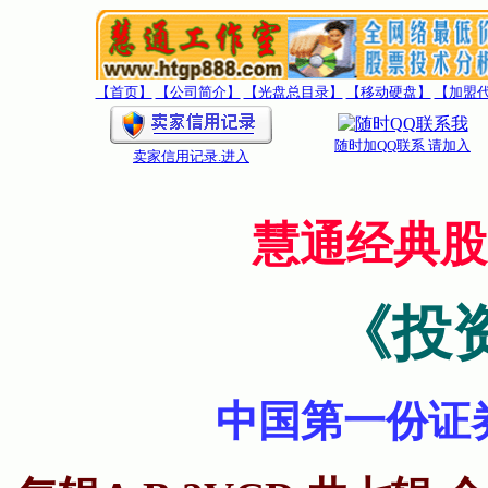
【首页】
【公司简介】
【光盘总目录】
【移动硬盘】
【加盟
随时加QQ联系 请加入
卖家信用记录
.进入
慧通经典股
《投
中国第一份证