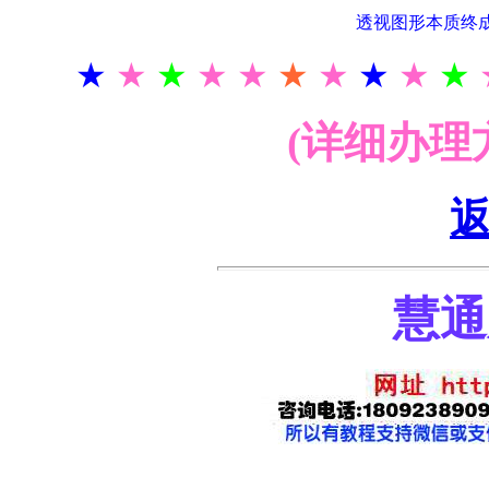
透视图形本质终
★
★
★
★ ★
★
★
★
★
★
(详细办理
慧通