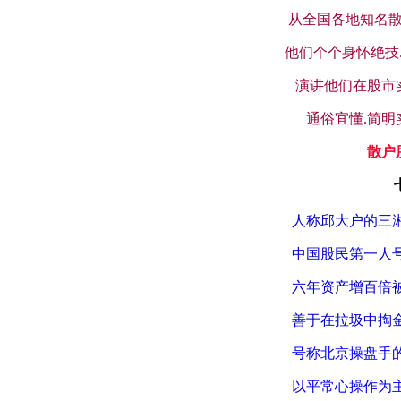
从全国各地知名
他们个个身怀绝技
演讲他们在股市
通俗宜懂.简明
散户
人称邱大户的三
中国股民第一人
六年资产增百倍
善于在拉圾中掏
号称北京操盘手的
以平常心操作为