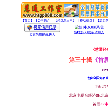
【首页】
【公司简介】
【光盘总目录】
【移动硬盘】
【加盟
随时加QQ联系 请加入
卖家信用记录
.进入
《慧通经
第三十辑
《首
(4
七位全国知名
为纪念
北京电视台经济部.北
首届
<<