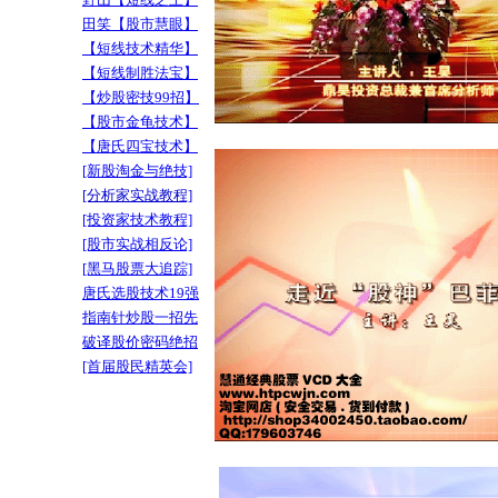
田笑【股市慧眼】
【短线技术精华】
【短线制胜法宝】
【炒股密技99招】
【股市金龟技术】
【唐氏四宝技术】
[新股淘金与绝技]
[分析家实战教程]
[投资家技术教程]
[股市实战相反论]
[黑马股票大追踪]
唐氏选股技术19强
指南针炒股一招先
破译股价密码绝招
[首届股民精英会]