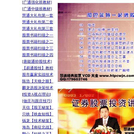
[广通强化班教材]
[广通中级班教材]
慧通大礼包第一套
慧通大礼包第二套
慧通大礼包第三套
股票书籍扫描之一
股票书籍扫描之二
股票书籍扫描之三
股票书籍扫描之四
[唐能通炒股技术]
【
易通股技
】教程
股市赢家实战技术
陈浩【天狼之眼】
麟龙选股决策技术
[
投资A视点理论
]
[做庄与跟庄技巧]
天信【股王秘笈】
只铁【铁血短线】
钱龙【技术秘笈
】
海岛【南征北战】
野山【短线之王】