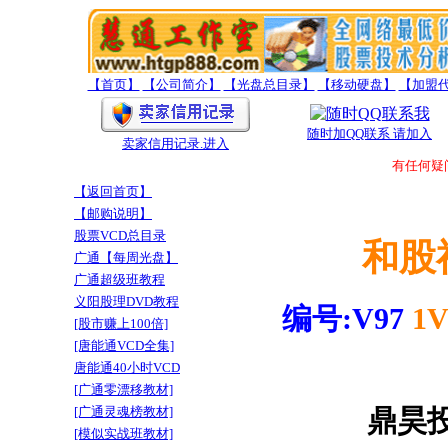
【首页】
【公司简介】
【光盘总目录】
【移动硬盘】
【加盟
随时加QQ联系 请加入
卖家信用记录
.进入
有任何疑问题
【返回首页】
【邮购说明】
股票VCD总目录
和股
广通【每周光盘】
广通超级班教程
义阳股理DVD教程
编号:V97
1
[股市赚上100倍]
[唐能通VCD全集]
唐能通40小时VCD
[广通零漂移教材]
[广通灵魂榜教材]
鼎昊
[模似实战班教材]