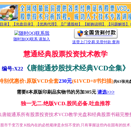
目录】
【光盘目录】
【优惠代理】
【广通股校】 【邮购说明】
【问题解答】
随时加QQ联系 请加入
送货上门交易.见货付款.查询
慧通经典股票投资技术教学
《唐能通炒股技术经典VCD全集》
编号:X22
特别优惠价:原版VCD全套
230元
(61VCD+8书扫描)
共63张光
需要8本原版印刷品实物书的另加305元
请选>>>
独一无二.绝版VCD.股民必备.吐血推荐
集唐能通系所有股票投资技术VCD教学光盘和经典股票书籍完整
股市千变万变.K线内在的必然规律是永恒不变的.只有掌握这些内在固有的技术.