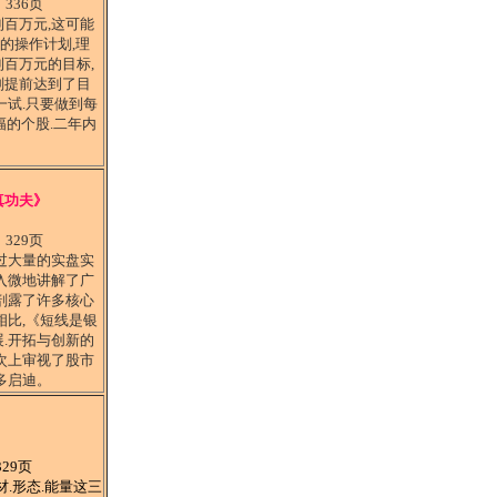
：
336页
百万元,这可能
细的操作计划,理
百万元的目标,
划提前达到了目
一试.只要做到每
幅的个股.二年内
真功夫》
：
329页
过大量的实盘实
入微地讲解了广
剖露了许多核心
相比,《短线是银
.开拓与创新的
次上审视了股市
多启迪。
329页
材.形态.能量这三