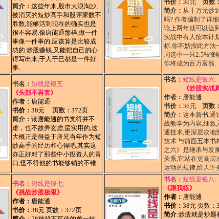
书价：
30元
页数
简介：
这些年来,股市大浪淘沙,
简介：
从十万元炒到
被消灭的短炒高手和股评家数不
吗? 作者编制了详
胜数,能够活到现在的确实也是
论上两年就可以达到
很不容易.像唐能通那样,做一件
实战中有人按本计
事像一件事的,应该算是比较成
标.你不妨按此方法
功的.炒股赚钱,又能把自己的心
周选中一只2.5%涨
得写出来,于人于已都是一件好
你将成为百万富翁.
事.
书名：
短线是银六:
书名：
短线是银五:
《炒股实战
《头部不再套》
作者：
唐能通
作者：
唐能通
书价：
36元
页数
书价：
30元
页数：
372页
简介：
这本新书,通
简介：
读唐能通的书觉得并不
战教学为内容,细致
难，也不故弄玄虚,蛮实用的,这
通技术,更深层次地
大概正是得益于唐兄当年作为短
技术.与前面五本书
炒高手的经历和心得吧.其实这
之六》是继承与发展
亦正好对了那些中小投资人的胃
关系,它站在更高层
口,怪不得他的书能够销的不错.
运动的规律,给人许
书名：
短线是银八:
书名：
短线是银七:
《跟我练》
《挑战炒股极限》
作者：
唐能通
作者：
唐能通
书价：
38元 页数：
书价：
38元 页数：372页
简介
:炒股就是炒题
简介
：78种秘不可传的单一技