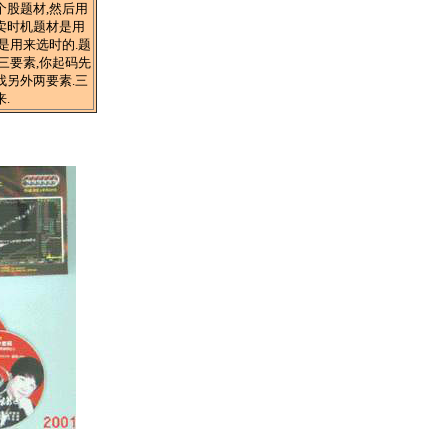
个股题材,然后用
卖时机题材是用
是用来选时的.题
三要素,你起码先
找另外两要素.三
.