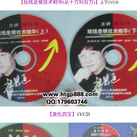
【短线是银技术精华(从十万到百万)】
上下
2VCD
【唐氏四宝】
1VCD