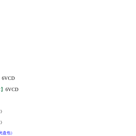
】
6VCD
术】
6VCD
谱》
夫》
级光盘包）