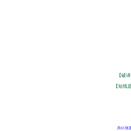
【破译
【短线
短
共61张