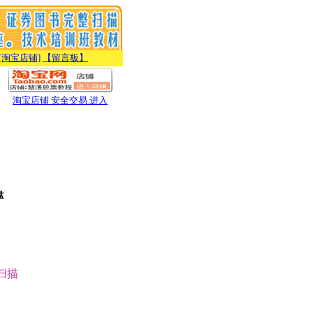
[淘宝店铺]
【留言板】
淘宝店铺 安全交易.进入
盘
扫描