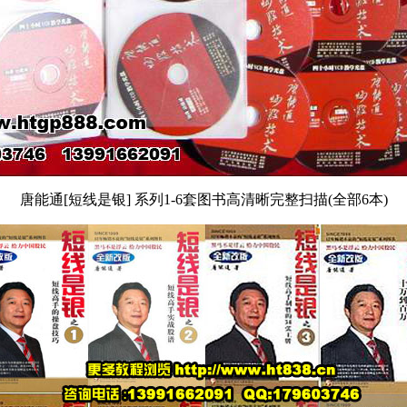
唐能通[短线是银] 系列1-6套图书高清晰完整扫描(全部6本)