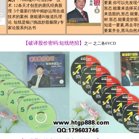
要素.你可以先发现
术. 12条天才创意的唐氏经典股
形态.能量来选择买
理. 5个最新行情中精妙运用合成
来选股的,形态.能量
技术的案例. 唐能通叫板道氏理
材.形态.能量是炒股
论. 短线是银(7挑战炒股极限)/专
知道一要素,再去寻
家论股系列丛书
要素齐全,黑马自然来
【破译股价密码:短线绝招】
之一 之二各6VCD