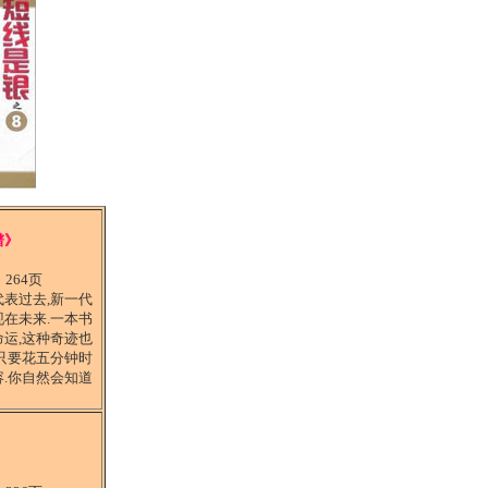
谱》
：
264页
表过去,新一代
在未来.一本书
运,这种奇迹也
只要花五分钟时
.你自然会知道