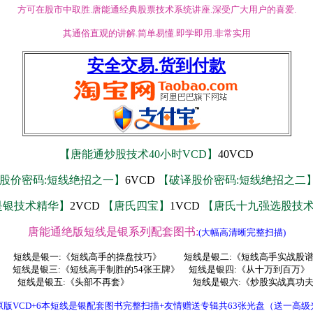
方可在股市中取胜.唐能通经典股票技术系统讲座.深受广大用户的喜爱.
其通俗直观的讲解.简单易懂.即学即用.非常实用
安全交易.货到付款
【唐能通炒股技术40小时VCD】
40VCD
股价密码:短线绝招之一】
6VCD
【破译股价密码:短线绝招之二
是银技术精华】
2VCD
【唐氏四宝】
1VCD
【唐氏十九强选股技
唐能通绝版短线是银系列配套图书:
(大幅高清晰完整扫描)
短线是银一:《短线高手的操盘技巧》 短线是银二:《短线高手实战股
短线是银三:《短线高手制胜的54张王牌》 短线是银四:《从十万到百万》
线是银五:《头部不再套》 短线是银六:《炒股实战真功
原版VCD+6本短线是银配套图书完整扫描+友情赠送专辑共63张光盘（送一高