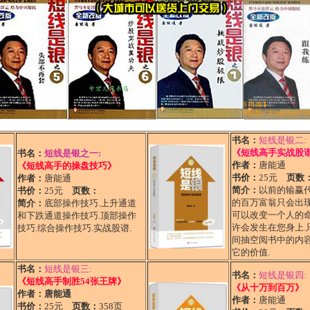
书名：
短线是银二:
《短线高手实战股
书名：
短线是银之一:
作者：
唐能通
《短线高手的操盘技巧》
书价：
25元
页数
作者：
唐能通
简介：
以前的输赢代
书价：
25元
页数：
的百万富翁只会出现
简介：
底部操作技巧.上升通道
可以改变一个人的命
和下跌通道操作技巧.顶部操作
许会发生在您身上.
技巧.综合操作技巧.实战股谱.
间抽空阅书中的内容
它的价值.
书名：
短线是银三:
书名：
短线是银四:
《短线高手制胜54张王牌》
《从十万到百万》
作者：
唐能通
作者：
唐能通
书价：
25元
页数：
358页