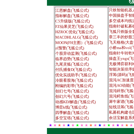
飞
只铁智能机器人
江恩解盘(飞狐公式)
中国操盘手智能
指标解盘(飞狐公式)
多空成本均线流
C5升级版(飞狐公式)
指南针破私募机
FZ仙果灵芝(飞狐公式)
飞狐只铁版全套
HZROC优化(飞狐公式)
章三丰的炒股
MACDHLALG(飞狐公式)
飞天格格(大盘
MOON(FH主图）(飞狐公式)
小桥ma和vol
zl预警(飞狐公式)
指南针牛转乾坤
个股异动监测(飞狐公式)
操盘王yngs(
临界趋势(飞狐公式)
无极博弈获利K
九尾灵狐(飞狐公式)
智能决策排序爆
付氏捕食D(飞狐公式)
浮筹(源码)(飞
优化实战助手(飞狐公式)
混沌AC加速度
冷眼看股海(飞狐公式)
混沌AO动能(
刚编的彩带(飞狐公式)
混沌碎形(飞狐
创幻七号(飞狐公式)
混沌鳄鱼线(飞
创幻六号(飞狐公式)
犀牛家谱(飞狐
动感KDJ解盘(飞狐公式)
短线活筹(飞狐
博弈k线(飞狐公式)
私募机构建仓区
四季解盘(飞狐公式)
余活宝解盘系列
多空宝塔(飞狐公式)
★
★
★
★
★
★
★
★ ★
★
★
★
★
★
★
★
★
★
★