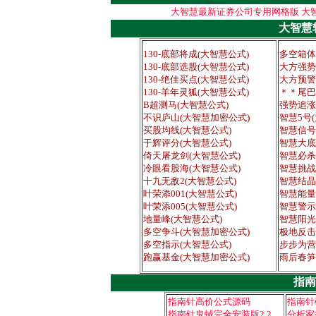
大智慧最新证券公司专用网格版
大智
大智慧
130-底部将成(大智慧公式)
多空箱体
130-底部选股(大智慧公式)
大方强势
130-绝佳买点(大智慧公式)
大方预警
130-羊年灵狐(大智慧公式)
＊＊尾巴
B超测马(大智慧公式)
强势追涨
不识庐山(大智慧加密公式)
智慧5号
买股均线(大智慧公式)
智慧信号
于辉评分(大智慧公式)
智慧大底
倚天屠龙剑(大智慧公式)
智慧必杀
冷眼看股海(大智慧公式)
智慧挑战
十九无敌2(大智慧公式)
智慧结晶
叶荣添001(大智慧公式)
智慧能量
叶荣添005(大智慧公式)
智慧警示
地量峰(大智慧公式)
智慧阳光
多空争斗(大智慧加密公式)
极地反击
多空指示(大智慧公式)
步步为营
跑赢基金(大智慧加密公式)
雨后春笋
指南
指南针高价公式源码
指南针破
指南针鬼蜮完全安装版2.2
分析家