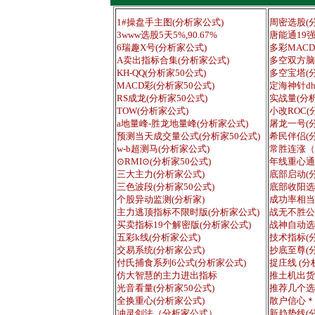
1#操盘手主图(分析家公式)
周密选股(
3www选股5天5%,90.67%
唐能通19
6瑞趣X号(分析家公式)
多彩MACD
A卖出指标合集(分析家公式)
多空双方脑
KH-QQ(分析家50公式)
多空宝塔(
MACD彩(分析家50公式)
定海神针dh
RS成龙(分析家50公式)
实战量(分析
TOW(分析家公式)
小改ROC(
a地量峰-胜龙地量峰(分析家公式)
屠龙一号(
预测当天成交量公式(分析家50公式)
希民伴侣(
w-b超测马(分析家公式)
常胜连涨（
⊙RMI⊙(分析家50公式)
年线重心通
三大主力(分析家公式)
底部启动(
三色波段(分析家50公式)
底部收阳选
个股异动监测(分析家)
成功率相当
主力逃顶指标不限时版(分析家公式)
战无不胜公
买卖指标19个解密版(分析家公式)
战神自动选
五彩k线(分析家公式)
技术指标(
交易系统(分析家公式)
抄底至尊(
付氏捕食系列6公式(分析家公式)
捉庄线 (分
仿大智慧的主力进出指标
推土机出货
光音看量(分析家50公式)
推荐几个选
全换重心(分析家公式)
散户信心＊
冲灵剑法（分析家公式）
新趋势线(分