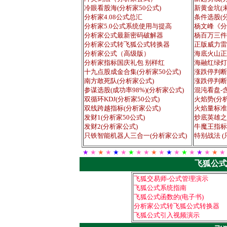
冷眼看股海(分析家50公式)
新黄金坑(未
分析家4.08公式总汇
条件选股(
分析家5.0公式系统使用与提高
杨文峰《分
分析家公式最新密码破解器
杨百万三件宝
分析家公式转飞狐公式转换器
正版威力雷
分析家公式（高级版）
海底火山正
分析家指标国庆礼包 别样红
海融红绿灯
十九点股成金合集(分析家50公式)
涨跌停判断 
南方敢死队(分析家公式)
涨跌停判断 
参谋选股(成功率98%)(分析家公式)
混沌看盘-
双循环KDJ(分析家50公式)
火焰势(分
双线跨越指标(分析家公式)
火焰量标准
发财1(分析家50公式)
炒底英雄之
发财2(分析家公式)
牛魔王指标
只铁智能机器人三合一(分析家公式)
特别战法 
★
★
★
★
★
★
★
★ ★
★
★
★
★
★
★
★
★
★
★
飞狐公式
飞狐交易师-公式管理演示
飞狐公式系统指南
飞狐公式函数的(电子书)
分析家公式转飞狐公式转换器
飞狐公式引入视频演示