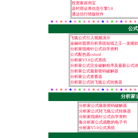
投资家咨询宝
及时雨证券信息引擎5.0
通达信行情版软件
★
★
★
★
★
★
★
★ ★
★
★
★
★
★
★
★
★
★
★
公式
飞狐公式引入视频演示
金融街股票分析系统短线之王—龙规
分析家指南针公式自学资料
公式配色器colord
分析家V5.0公式系统
分析家公式完全破解程序及最新公式
分析家公式最新密码破解器
分析家公式查看器
分析家公式转飞狐公式转换器
★
★
★
★
★
★
★
★ ★
★
★
★
★
★
★
★
★
★
★
分析家
分析家公式最新密码破解器
分析家公式转飞狐公式转换器
分析家指南针公式自学资料
集分析家公式函数的电子书
分析家V5.0公式系统