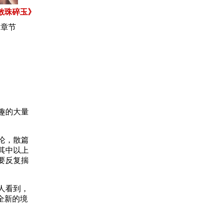
散珠碎玉》
2章节
趣的大量
论，散篇
其中以上
要反复揣
人看到，
全新的境