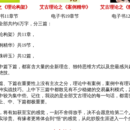
之《理论构架》
艾古理论之《案例精华》
艾古理论之《
书11章节
电子书19章节
电子书1
全部共约6万字，分三篇：
论构架》共11章，
例精华》共19节，
珠碎玉》共12篇，
中篇下篇，都富含大量的全新理念、独特思维方式以及您最感兴
绝技。
篇、下篇在重要性上没有主次之分，理论中有案例，案例中有理
种实战技巧。上中下三篇中都散见有不少稳健的交易赢利模式，
中较为集中些。记住，我说的是全部艾古理论的每一句话，都需
上、中、下篇都极重要。
，将有如获至宝的感觉，一刻不舍得放手，决不会愿意给第二个
实珍贵。有缘者更将体会到“悟”的感觉，从此炒股生涯进入一个