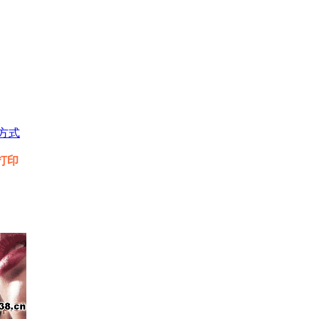
方式
行打印