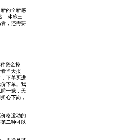
一新的全新感
然，冰冻三
易者，还需要
各种资金操
看看当天报
盘，下单买进
竞价下单。我
以睡一觉，天
用担心下岗，
票价格运动的
在第二种可以