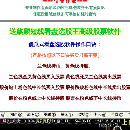
==== 信 誉 保 证 ====
专业制作.盘面彩印.内容完整.包装齐全.有损保换.
保证质量.诚信服务.可靠信誉.随时查询.
送麒麟短线看盘选股王高级股票软件
傻瓜式看盘选股软件操作口诀：
（严格按照以下口诀买卖只赢不赔）
兰色线持币。黄色线持股。
兰色线金叉黄色线买入股票 黄色线死叉兰色线卖出股票
股价站上粉色线中长线买入股票 股价跌破
粉色
线中长线卖出股
股价在粉色线上中长线持股 股票在粉色线下中长线持币