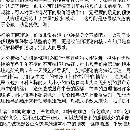
为，股票价格运动和任何自然现象和社会现象一样，都是有规律
完全认识了规律，也未必可以把握预测所有的股价未来的变化；
了规律，可以对某些情况下的股价运动作出一定程度的确定的预
，艾古理论提炼出了大量“必涨”模式——这可能是您最感兴趣
出手必赢，助您笑傲江湖。
盛行的庄股理论，价值非常有限（也许是分文不值吧），该到了
许多现象和经验总结型的东西，更是没任何理论内核，有的只是
牵强解释股价运动，混乱人的思维。
术分析核心思想是“获利必回吐”等简单的人性论断。揪住作为
人性的某些千年不变的不可抗拒的特征，推出股票价格运动的根
套理论架构后，有一天我忽然意识到，艾古理论的方法论原理，竟
有一种神似。了解众生之苦的根缘（各种生活中的情绪），避免造
股民（包括各种各样的大大小小的市场参与者为全无分别的股市
股市中的情绪），避免造成股市中苦的因缘。简单的道理推出许
难理解，耐心推导不容易做到；耐心推导也总归能够做到，拒绝
道理推导的结果来行动却很难做到。对绝大多数人来说，几乎是
长生者，非闻道难也，悟道难矣。非悟道难也，行之难矣。非行之
理论的意义，远不仅仅在于赚钱，可以找到更多的赚钱以外的乐
古在此真诚祝愿各位有缘拿到这本小书的朋友，健康顺遂，平安喜