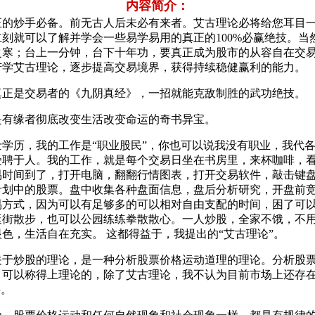
内容简介：
正的炒手必备。前无古人后未必有来者。艾古理论必将给您耳目
刻就可以了解并学会一些易学易用的真正的100%必赢绝技。当
之寒；台上一分钟，台下十年功，要真正成为股市的从容自在交
苦学艾古理论，逐步提高交易境界，获得持续稳健赢利的能力。
真正是交易者的《九阴真经》，一招就能克敌制胜的武功绝技。
是有缘者彻底改变生活改变命运的奇书异宝。
学历，我的工作是“职业股民”，你也可以说我没有职业，我代
受聘于人。我的工作，就是每个交易日坐在书房里，来杯咖啡，
易时间到了，打开电脑，翻翻行情图表，打开交易软件，敲击键
计划中的股票。盘中收集各种盘面信息，盘后分析研究，开盘前
易方式，因为可以有足够多的可以相对自由支配的时间，困了可
逛街散步，也可以公园练练拳散散心。一人炒股，全家不饿，不
色，生活自在充实。 这都得益于，我提出的“艾古理论”。
关于炒股的理论，是一种分析股票价格运动道理的理论。分析股
，可以称得上理论的，除了艾古理论，我不认为目前市场上还存
字。