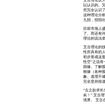
艾古理论认
以认识的。
究完全认识
这种理论分析
九招，招招
目前市场上
了。而还有
理论的说法
艾古理论的技
性所具有的
初步形成这
性空”之说
因缘。了解
根缘（各种
象。道理不
完全坚持按
“古之欲求
矣！” 艾古
境界。 艾