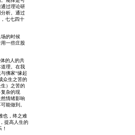
的。规律是可
但通过理论研
测分析。通过
的，七七四十
退场的时候
套用一些庄股
整体的人的共
本道理。在我
与佛家“缘起
成众生之苦的
众生）之苦的
多复杂的现
天然情绪影响
不可能做到。
难也，终之难
趣，提高人生的
乐！