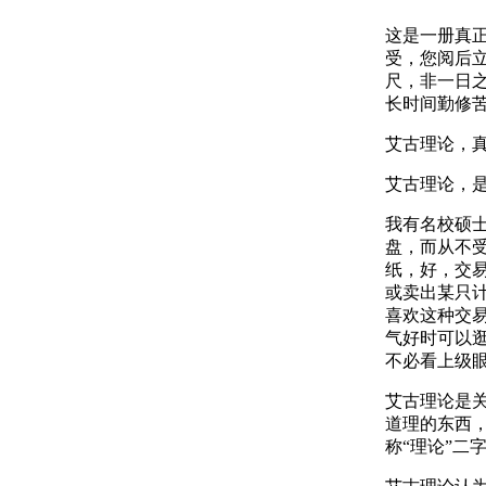
这是一册真
受，您阅后立
尺，非一日
长时间勤修
艾古理论，
艾古理论，
我有名校硕士
盘，而从不
纸，好，交
或卖出某只
喜欢这种交
气好时可以
不必看上级眼
艾古理论是
道理的东西
称“理论”二