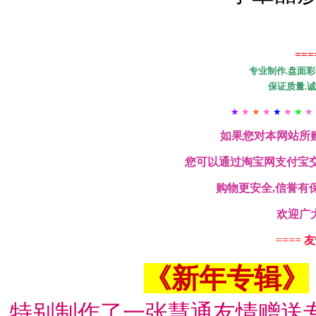
==
专业制作.盘面彩
保证质量.诚
★
★
★
★
★
★
★
★
如果您对本网站所
您可以通过淘宝网支付宝交
购物更安全,信誉有保
欢迎广
====
友
《新年专辑》
特别制作了一张慧通友情赠送专