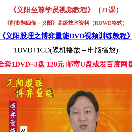
《
义阳至尊学员视频教程
》
（21课）
《熊市翻四倍－义阳》高级技术资料（ROWD格式）
《
义阳股理之博弈量能DVD视频训练教程
1DVD+1CD(碟机播放＋电脑播放)
全套1DVD+3盘 120元 邮寄U盘或发百度网