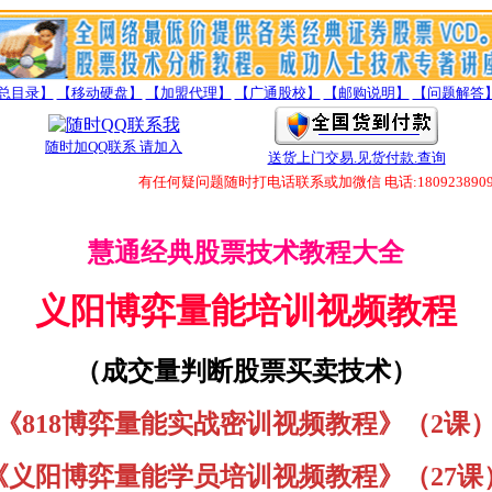
总目录】
【移动硬盘】
【加盟代理】
【广通股校】
【邮购说明】
【问题解答
随时加QQ联系 请加入
送货上门交易.见货付款.查询
有任何疑问题随时打电话联系或加微信 电话:18092389098 微信:
慧通经典股票技术教程大全
义阳博弈量能培训视频教程
（成交量判断股票买卖技术）
《
818博弈量能实战密训视频教程
》
（2课
《
义阳博弈量能学员培训视频教程
》
（27课