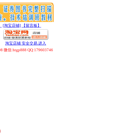
】
[淘宝店铺]
【留言板】
淘宝店铺 安全交易.进入
htgp888 QQ:179603746
）
）