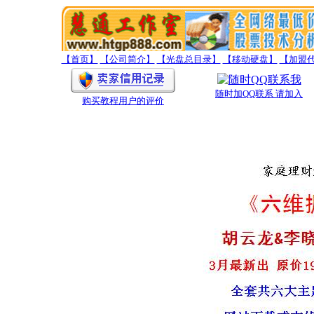
【首页】
【公司简介】
【光盘总目录】
【移动硬盘】
【加盟
随时加QQ联系 请加入
购买教程用户的评价