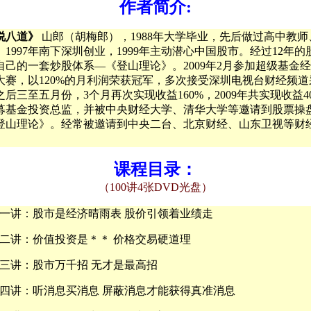
作者简介:
说八道》
山郎（胡梅郎），1988年大学毕业，先后做过高中教
1997年南下深圳创业，1999年主动潜心中国股市。经过12年
自己的一套炒股体系—《登山理论》。2009年2月参加超级基金
大赛，以120%的月利润荣获冠军，多次接受深圳电视台财经频道
后三至五月份，3个月再次实现收益160%，2009年共实现收益4
募基金投资总监，并被中央财经大学、清华大学等邀请到股票操
登山理论》。经常被邀请到中央二台、北京财经、山东卫视等财
课程目录：
（100讲4张DVD光盘）
一讲：股市是经济晴雨表 股价引领着业绩走
二讲：价值投资是＊＊ 价格交易硬道理
三讲：股市万千招 无才是最高招
四讲：听消息买消息 屏蔽消息才能获得真准消息