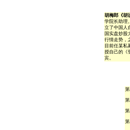
胡梅郎《胡
学院长助理。
立了中国人
国实盘炒股
行情走势，之
目前任某私
授自己的《
宾。
第
第
第
第