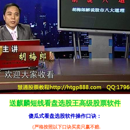
送麒麟短线看盘选股王高级股票软件
傻瓜式看盘选股软件操作口诀：
（严格按照以下口诀买卖只赢不赔.