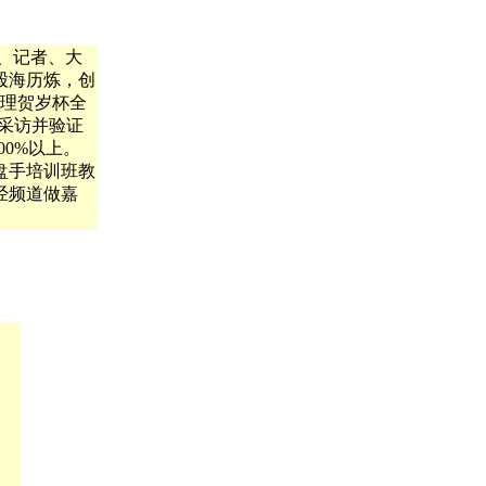
师、记者、大
的股海历炼，创
经理贺岁杯全
采访并验证
00%以上。
盘手培训班教
经频道做嘉