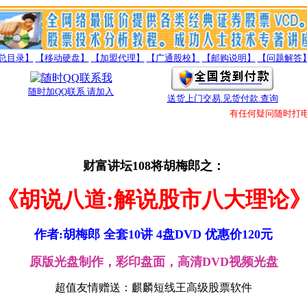
总目录】
【移动硬盘】
【加盟代理】
【广通股校】
【邮购说明】
【问题解答
随时加QQ联系 请加入
送货上门交易.见货付款.查询
有任何疑问随时打电话
财富讲坛108将胡梅郎之：
《胡说八道:解说股市八大理论
作者:胡梅郎 全套10讲 4盘DVD 优惠价120元
原版光盘制作，彩印盘面，高清DVD视频光盘
超值友情赠送：麒麟短线王高级股票软件