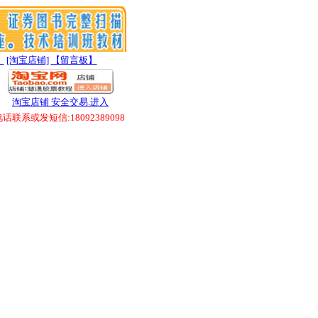
】
[淘宝店铺]
【留言板】
淘宝店铺 安全交易.进入
联系或发短信:18092389098
》