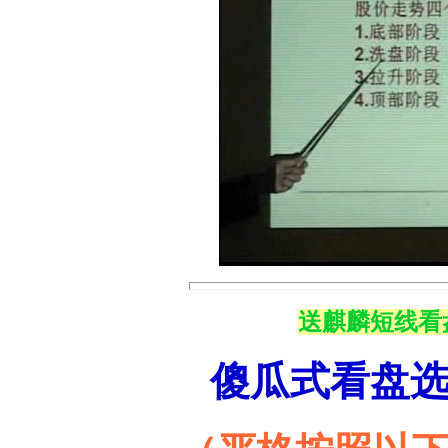
送麒麟短线看
傻瓜式看盘