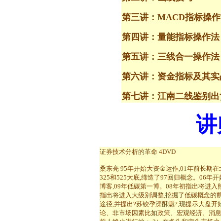
第三讲：MACD指标操作
第四讲：量能指标操作法
第五讲：三线合一操作法
第六讲：资金指标及其实
第七讲：江南二线鉴别出
讲
证券技术分析的革命 4DVD
桑东亮 95年开始大资金运作,01年前长
325和525大底,缔造了97回归概念。06
博客,09年低碳第一博。08年初指出将进入熊市,
指出将进入大级别调整,挖掘了低碳概念的凯
途径,并提出?苏铰孕滦酥魈?,现提示大盘
论、非市场因素比如政策、宏观经济、消