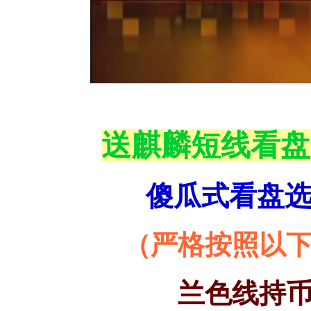
送麒麟短线看盘
傻瓜式看盘
（严格按照以
兰色线持