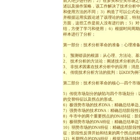
前人绝少进行的； 2）在多头和空头市场
述以及操作策略，该工作解决了技术分析
和使用方法的不同； 3）构造了可以公式
并根据运用实践论述了该理论的修正，特
方面，这些工作是前人没有进行的； 5）
结，方便了学习和使用； 6）根据时间周
样本进行了分析；
第一部分：技术分析革命的准备：心理准
1、 预测错误的根源：从心理、方法论、
2、 技术分析的方法论：阐述技术分析的
3、 非技术因素在技术分析中的应用：消
4、 传统技术分析方法的批判：以KDJ为
第二部分：技术分析革命的核心—四个市
5）传统市场划分的缺陷与四个市场划分：
的交替特征以及拐点的形成。
6）极强势市场的技术DNA：精确总结单
7）强势市场的技术DNA：精确总结阶段
8）牛市中的两个重要拐点的DNA特征：
9）极弱势市场的DNA特征：精确总结单
10）弱势市场的DNA特征：精确总结阶段
征：阶段性反弹开始和结束的两个拐点的
12）长期拐点的DNA特征：根据市场连