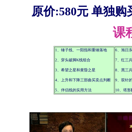
原价:580元 单独购
课
1、锤子线、一阳指和重锤落地
6、旭日
2、穿头破脚K线组合
7、红三
3、希望之星和黄昏之星
8、黑三
4、上升和下降三部曲买卖点判断
9、双针
5、伴侣线的实用方法
10、塔