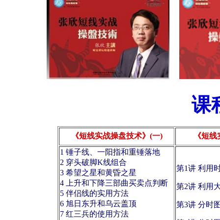
.
课
《短线实战操盘技术》(一)
《短线
1 锤子线、一阳指和重锤落地
2 穿头破脚K线组合
第1讲 利用
3 希望之星和黄昏之星
4 上升和下降三部曲买卖点判断
第2讲 利用
5 伴侣线的实用方法
6 旭日东升和乌云盖顶
第3讲 分时
7 红三兵的使用方法