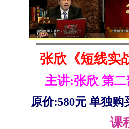
张欣《短线实
主讲:张欣 第二
原价:580元 单独购
课