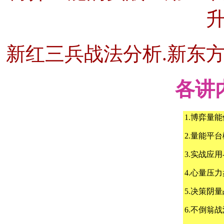
新红三兵战法分析.新东
各讲
1.博弈量
2.量能平
3.实战应用
4.心量压
5.决策阴
6.不倒翁战