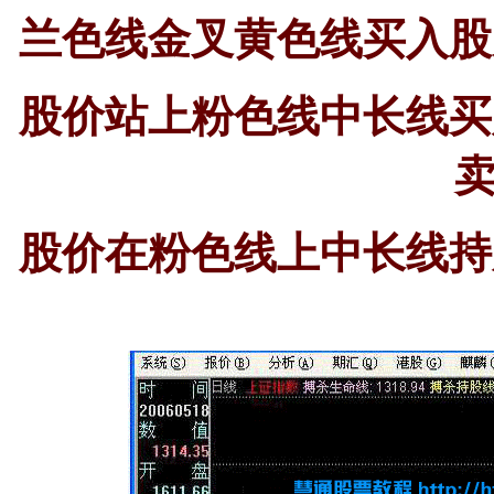
兰色线金叉黄色线买入股
股价站上粉色线中长线买
股价在粉色线上中长线持