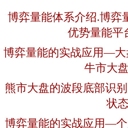
博弈量能体系介绍.博弈
优势量能平
博弈量能的实战应用—大
牛市大
熊市大盘的波段底部识别
状
博弈量能的实战应用—个