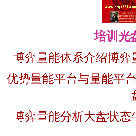
培训光
博弈量能体系介绍博弈
优势量能平台与量能平
博弈量能分析大盘状态