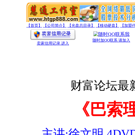
【首页】
【公司简介】
【光盘总目录】
【移动硬盘】
【加盟
随时加QQ联系 请加入
卖家信用记录
.进入
财富论坛最
《巴索
主讲:徐文明 4DV