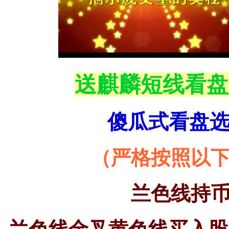
送麒麟短线看盘
傻瓜式看盘
（严格按照以
兰色线持