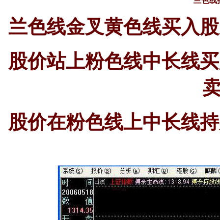
兰色线
兰色线金叉黄色线买入股
股价站上粉色线中长线买
股价在粉色线上中长线持