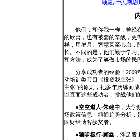
顾鑫,叶弘,凯恩
他们，和你我一样，曾经在
的欣喜，也有被套的辛酸，更
样，用岁月、智慧甚至心血，
长。不同的是，他们勤于学习
和方法；成为了笑傲市场的民
分享成功者的经验！2009年
动培训类节目《投资我主张》
主张”的原则，把多年历练而
以直面这些成功者，挑战他们
●空空道人-朱建中
，大学
场政策信息，精通趋势分析，
国财经博客获奖者。
●
狼啸极行-顾鑫
，涉足股