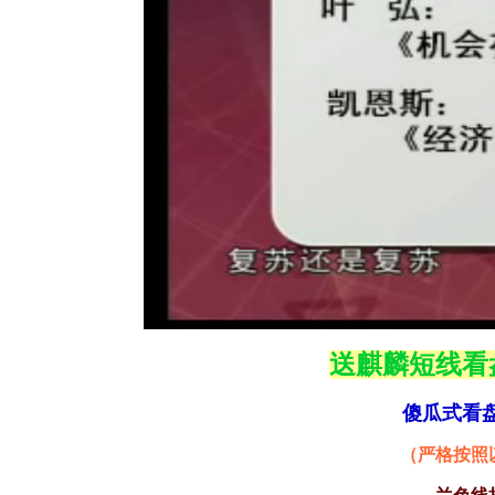
送麒麟短线看
傻瓜式看
（严格按照