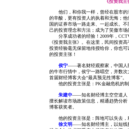
《投资我主
他们，和你我一样，曾经在股市的
的辛酸，更有投资人的执着和无悔；他
国的证券市场一路走来、一起成长。不
己的投资理念和方法；成为了笑傲市场
分享成功者的经验！
2009
年，
CCT
《投资我主张》。在这里，民间投资高
投资经验毫无保留地传授给你，你也可
的投资主张！
侯宁
——著名财经观察家，中国人
的牛市行情中，侯宁一路唱空，并数次
首届财经博客大会“最具预见性博客”。
他的投资主张是：
PK
金融危机的制
朱建中
——知名财经博主空空道人
擅长解读市场政策信息，精通趋势分析
博客获奖者。
他的投资主张是：阵地可以失去，
徐文明
——
知名财经博主，以短线