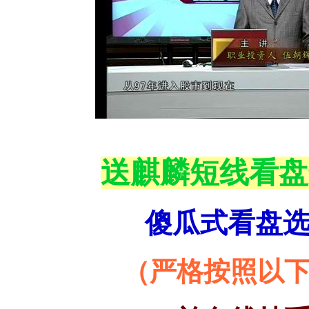
送麒麟短线看盘
傻瓜式看盘
（严格按照以