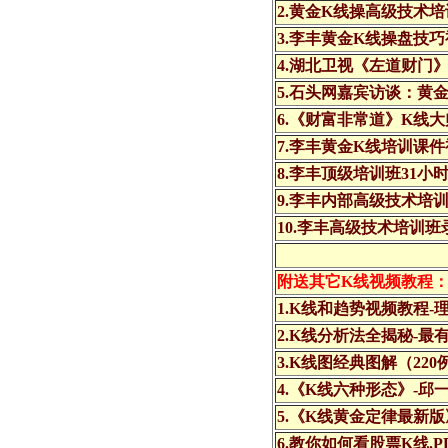
2.黄金K线操高级技术培
3.李丰黄金K线操盘技
4.湖北卫视《左道财门
5.石头网嘉宾访谈：黄
6.《财富非常道》K线
7.李丰黄金K线培训课
8.李丰顶级培训班31小
9.李丰内部高级技术培
10.李丰高级技术培训班
附送其它K线视频教程
1.K线和趋势视频教程-
2.K线分析法全揭秘-
3.K线图经典图解（220
4.《K线六种形态》-邱一
5.《K线黄金定律最新版
6.教你如何看股票K线.P