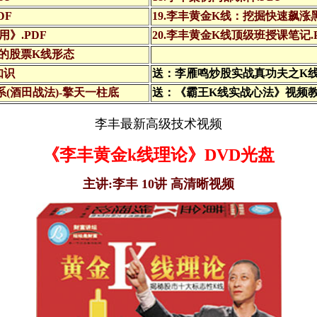
DF
19.李丰黄金K线：挖掘快速飙涨黑
用》.PDF
20.李丰黄金K线顶级班授课笔记.
典的股票K线形态
知识
送：李雁鸣炒股实战真功夫之K
系(酒田战法)-擎天一柱底
送：《霸王K线实战心法》视频
李丰最新高级技术视频
《李丰黄金k线理论》DVD光盘
主讲:李丰
10讲
高清晰视频