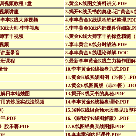
训视频教程 1盘
2.黄金K线图文资料讲义.PDF
巧视频讲座
3.揭开K线天书的奥秘-记"黄金
》李丰K线大师视频
4.李丰黄金K线课程笔记整理.PD
金K线大师-李丰视频
5.李丰黄金K线内部课件详细版.P
大师李丰视频
6.黄金K线大师李丰的操盘精髓（
件视频
7.李丰黄金K线分时战法.PDF
时讲座录音
8.李丰黄金K线理论详解.DOC
训班课程
9.最新李丰黄金K线主力操作图解.
录音
10.李丰黄金K线操盘九式.PDF
11.黄金K线实战图例（79图）.PD
：
12.黄金k线图新版（非79图）.DO
理解日本蜡烛图
13.揭开K线天书的奥秘.PDF
最有用的炒股实战法视频
14.李丰黄金K线操盘理论.PDF
例）
15.36种K线组合预示股票见顶即将
平.PDF
16.《跟我学K线图解版》.PDF
》股乐著.PDF
17.K线图经典实战图解.PDF
DF
18.李丰案例内部课件.PDF