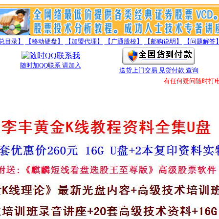
总目录】
【移动硬盘】
【加盟代理】
【广通股校】
【邮购说明】
【问题解答
随时加QQ联系 请加入
送货上门交易.见货付款.查询
有任何疑问随时打电话