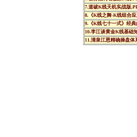
7.道破K线天机实战版.P
8.《K线之舞-K线组合应
9.《K线七十一式》经
10.李江谈黄金K线基础
11.清泉江恩精确操盘体