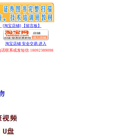
】
[淘宝店铺]
【留言板】
淘宝店铺 安全交易.进入
联系或发短信:18092389098