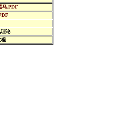
马.PDF
PDF
线理论
教程