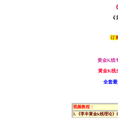
黄金K线
黄金K线
全套最
视频教程：
1.《李丰黄金k线理论》D