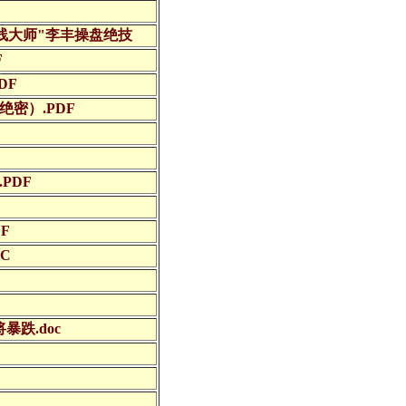
K线大师"李丰操盘绝技
F
DF
绝密）.PDF
PDF
F
C
暴跌.doc