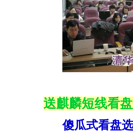
送麒麟短线看盘
傻瓜式看盘