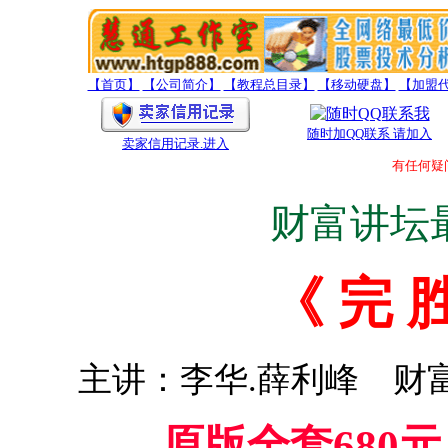
【首页】
【公司简介】
【教程总目录】
【移动硬盘】
【加盟
随时加QQ联系 请加入
卖家信用记录
.进入
有任何疑问题
财富讲坛
《 完 胜
主讲：李华.薛利峰 财
原版全套680元