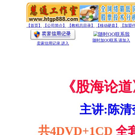
【首页】
【公司简介】
【教程总目录】
【移动硬盘】
【加盟
随时加QQ联系 请加入
卖家信用记录
.进入
《股海论道
主讲:陈
共4DVD+1CD
全套