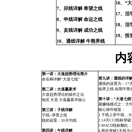
16、“
7、卯线详解 希望之线
17、
8、申线详解 命运之线
18、
9、亥线详解 成功之线
19、投
10、通线详解 牛熊界线
内
第一讲：大道趋势理论简介
第九讲：通线的详
余岳桐详解“大道七线”
通线的设置为：17
临界之线-短期牛熊
第二讲：大道赢家术
大道趋势理论的操作之法
第十讲：“大道七线
地买 天卖 大道赢家术核心
最赚钱模式之：大
核心操作秘笈：
第三讲：子线详解
1.子线上穿午线，
子线--孕育之线
2.14天CCI指标突破
线的设置：26天均线
3.MACD指标翻红；
第四讲：午线详解
4.股价突破5天线为