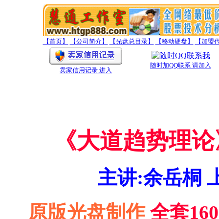
【首页】
【公司简介】
【光盘总目录】
【移动硬盘】
【加盟
随时加QQ联系 请加入
卖家信用记录
.进入
《大道趋势理论
主讲:余岳桐 
原版光盘制作
全套16