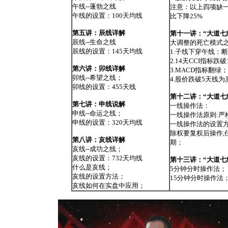
午线--蓬勃之线
注意：以上四项缺
午线的设置：100天均线
比下降25%
第五讲：辰线详解
第十一讲：“大道七
辰线--生命之线
大调整的死亡模式之
辰线的设置：145天均线
1.子线下穿午线：
2.14天CCI指标跌破
第六讲：卯线详解
3.MACD指标翻绿；
卯线--希望之线；
4.股价跌破5天线
卯线的设置：455天线
第十二讲：“大道七
第七讲：申线说解
一线操作法：
申线--命运之线；
一线操作法原则:严格
申线的设置：320天均线
一线操作法的设置
除权要复权后操作,
第八讲：亥线详解
期；
亥线--成功之线；
亥线的设置：732天均线
第十三讲：“大道七
什么是亥线；
5分钟分时操作法；
亥线的设置方法；
15分钟分时操作法
亥线如何在实盘中应用；