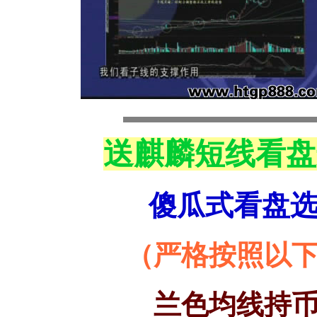
送麒麟短线看盘
傻瓜式看盘
（严格按照以
兰色均线持