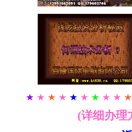
★
★
★
★
★
★
★
★ ★
(详细办理