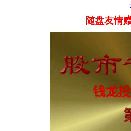
随盘友情赠