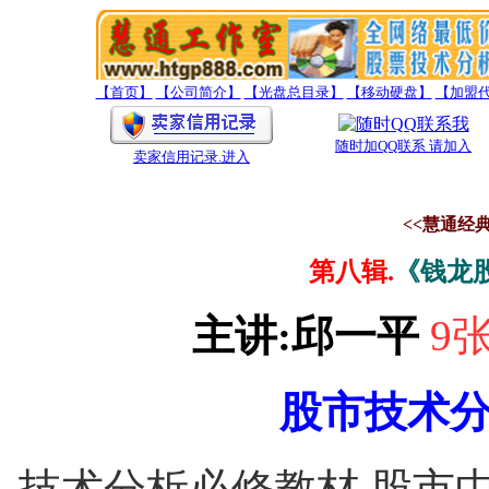
【首页】
【公司简介】
【光盘总目录】
【移动硬盘】
【加盟
随时加QQ联系 请加入
卖家信用记录
.进入
<<慧通经
第八辑.
《
钱龙
主讲:邱一平
9
股市技术
技术分析必修教材.股市