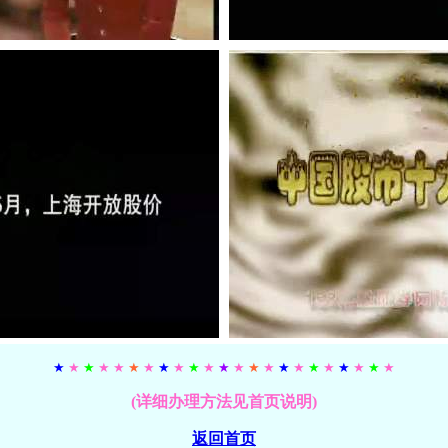
★
★
★
★ ★
★
★
★
★
★
★
★
★
★
★
★
★
★
★
★
★
★
★
(详细办理方法见首页说明)
返回首页