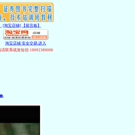
】
[淘宝店铺]
【留言板】
淘宝店铺 安全交易.进入
联系或发短信:18092389098
验.