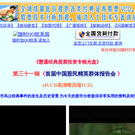
总目录】
【移动硬盘】
【加盟代理】
【广通股校】
【邮购说明】
【问题解答
随时加QQ联系 请加入
送货上门交易.见货付款.查询
有任何疑问随时打电话
《慧通经典股票投资专辑光盘》
第三十一辑
《
首届中国股民精英群体报告会
》
(4VCD高清晰压缩1CD)
市风云经典事件的发生及历史背景.为今天的股市分析提供非常实用的资料及经