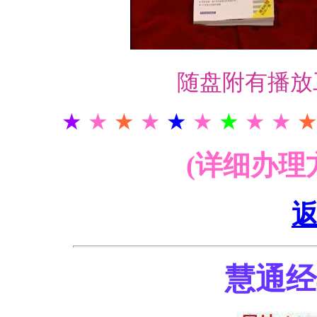
随盘附有播放
★
★
★
★
★
★
★
★ ★
(详细办理
慧通经