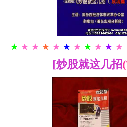
★
★ ★
★
★
★
★
★
★
★
★
[炒股就这几招