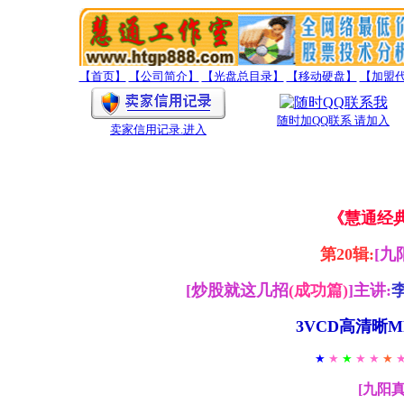
【首页】
【公司简介】
【光盘总目录】
【移动硬盘】
【加盟
随时加QQ联系 请加入
卖家信用记录
.进入
《慧通经
第20辑:
[九
[
炒股就这几招
(成功篇)
]主讲:
3VCD高清晰M
★
★
★
★ ★
★
[九阳