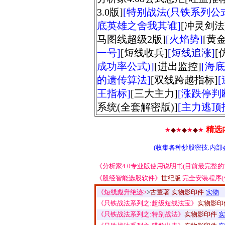
3.0版]
[特别战法(只铁系列公式
底英雄之舍我其谁]
[冲灵剑法
马图线超级2版]
[火焰势]
[黄
一号]
[短线收兵]
[短线追涨]
[
成功率公式)]
[进出监控]
[海
的遗传算法]
[双线跨越指标]
王指标]
[三大主力]
[涨跌停判
系统(全套解密版)]
[主力逃顶
精选
★
◆
★
◆
★
◆
★
(收集各种炒股密技.内部
《分析家4.0专业版使用说明书(目前最完整的1
《股经智能选股软件》
世纪版
完全
安装程序(
《短线彪升绝迹>
>
古董著 实物影印件
实物
《只铁战法系列之:超级短线法宝》
实物影印
《只铁战法系列之:特别战法》
实物影印件
实