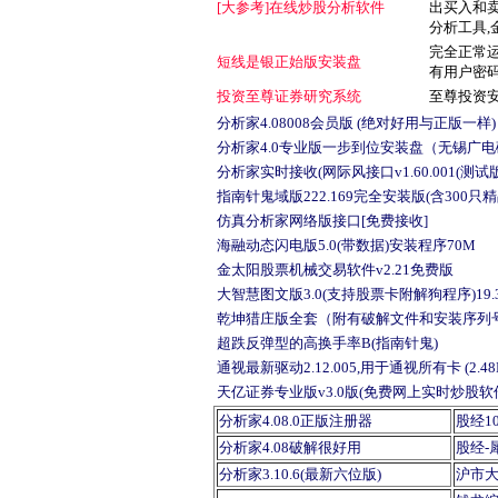
[大参考]在线炒股分析软件
出买入和
分析工具,
完全正常运
短线是银正始版安装盘
有用户密码
投资至尊证券研究系统
至尊投资安
分析家4.08008会员版 (绝对好用与正版一样)
分析家4.0专业版一步到位安装盘（无锡广
分析家实时接收(网际风接口v1.60.001(测试版
指南针鬼域版222.169完全安装版(含300只精
仿真分析家网络版接口[免费接收]
海融动态闪电版5.0(带数据)安装程序70M
金太阳股票机械交易软件v2.21免费版
大智慧图文版3.0(支持股票卡附解狗程序)19.
乾坤猎庄版全套（附有破解文件和安装序列号
超跌反弹型的高换手率B(指南针鬼)
通视最新驱动2.12.005,用于通视所有卡 (2.48
天亿证券专业版v3.0版(免费网上实时炒股软
分析家4.08.0正版注册器
股经10
分析家4.08破解很好用
股经-
分析家3.10.6(最新六位版)
沪市大