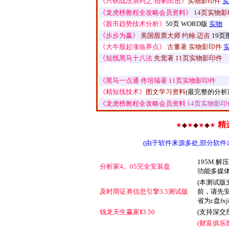
《只铁战法系列之:猎豹出击》
实物影印件
实
《龙虎榜教程全攻略会员资料》
14页实物影
《股市趋势技术分析》
50页 WORD版
实物
《步步为赢》
美国股票大师 约翰.迈吉
19页
《大牛股起涨临界点》
古董著 实物影印件
《短线黑马十八法
先觉著 11页实物影印件
《黑马一点通 佟培瑞著 11页实物影印件
《精短线技术》
图文学习资料
(最完整的分析
《龙虎榜教程全攻略会员资料
14页实物影印
精
★
◆
★
◆
★
◆
★
(由于软件来源多处,部分软件
195M.
分析家4。05完全安装盘
功能多媒体
(本测试
及时雨证券信息引擎3.5测试版
前，请先
省为c盘fxji
钱龙天生赢家Ⅱ3.50
(支持深交
(财富俱乐