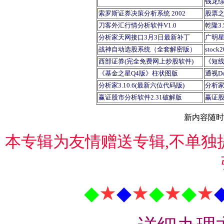
钱龙综
索罗斯证券决策分析系统 2002
股票之星
刀客外汇行情分析软件V1.0
乾隆3
分析家天网接口3月3日最新补丁
广明
战神自动选股系统（全套解密版）
stoc
西部证券(完全免费网上炒股软件)
《短
《基金之星Q4版》柱状图版
通视Do
分析家3.10.6(最新六位代码版)
分析家
赢证股市分析软件2.31破解版
赢证股
新内容随时
本专辑为友情赠送专辑,不单独提
◆
★
◆
★
◆
★
◆
★