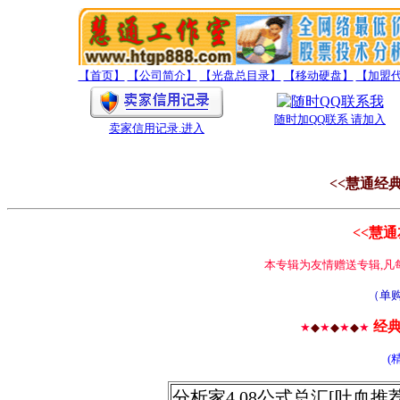
【首页】
【公司简介】
【光盘总目录】
【移动硬盘】
【加盟
随时加QQ联系 请加入
卖家信用记录
.进入
<<慧通经
<<慧
本专辑为友情赠送专辑,凡
（单购
经
★
◆
★
◆
★
◆
★
(
分析家4.08公式总汇[吐血推荐