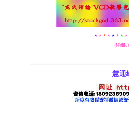
★
★
★
★
★
★
★
★
(详细
慧通