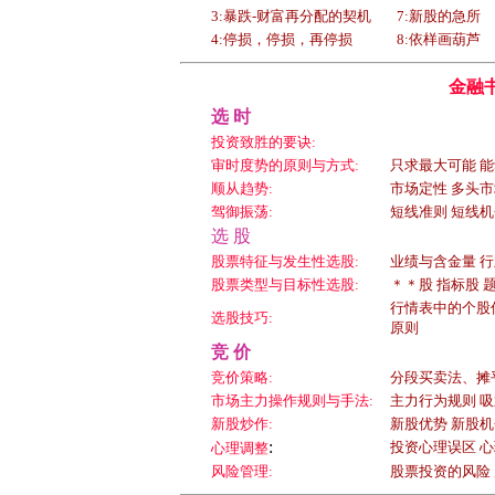
3:暴跌-财富再分配的契机
7:新股的急所
4:停损，停损，再停损
8:依样画葫芦
金融书
选 时
投资致胜的要诀:
审时度势的原则与方式:
只求最大可能 能
顺从趋势:
市场定性 多头
驾御振荡:
短线准则 短线机
选 股
股票特征与发生性选股:
业绩与含金量 行
股票类型与目标性选股:
＊＊股 指标股 
行情表中的个股
选股技巧:
原则
竞 价
竞价策略:
分段买卖法、摊平
市场主力操作规则与手法:
主力行为规则 吸
新股炒作:
新股优势 新股机
:
投资心理误区 
心理调整
风险管理:
股票投资的风险 