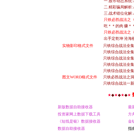
一.股市动态系统:
二.精彩骗局解析:
三.战术错位化解:
只铁必胜战法之《
吃＊＊的肉 赚＊＊的钱
只铁必胜战法之《
出手定乾坤 沧海
实物影印格式文件
只铁综合战法全集
只铁综合战法全集
只铁综合战法全集
只铁综合战法全集
只铁综合战法全集-
图文WORD格式文件
只铁必胜战法之洞
只铁综合战法一新
★
◆
★
◆
★
◆
★
新版数据自助接收器
最
投资家网上数据下载工具
方
《短线是银》数据接收器
金
数据自助接收器
指