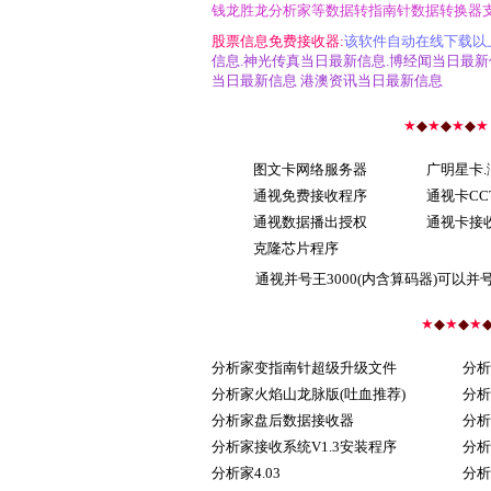
钱龙胜龙分析家等数据转指南针数据转换器支持
股票信息免费接收器:
该软件自动在线下载以上
信息.神光传真当日最新信息.博经闻当日最新信
当日最新信息 港澳资讯当日最新信息
★
◆
★
◆
★
◆
★
图文卡网络服务器
广明星卡.
通视免费接收程序
通视卡CC
通视数据播出授权
通视卡接
克隆芯片程序
通视并号王3000(内含算码器)可以
★
◆
★
◆
★
分析家变指南针超级升级文件
分析
分析家火焰山龙脉版(吐血推荐)
分析
分析家盘后数据接收器
分析
分析家接收系统V1.3安装程序
分析
分析家4.03
分析