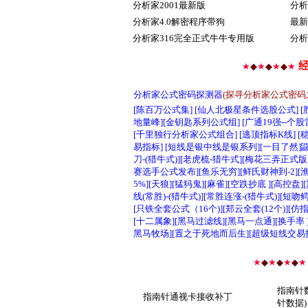
分析家2001最新版
分析
分析家4.0解密程序带狗
最新
分析家316完全正式牛牛专用版
分析
★
◆
★
◆
★
◆
★
分析家公式密码探测器
(
探寻分析家公式密码
[陈百万公式集] [仙人北极星条件选股公式] 
地量峰][金钥匙系列公式组] [广通19强--个股雷
[千里独行分析家公式组合] [逃顶指标K线] [
易指标] [短线是银中线是银系列][一目了然]鼹鼠
刀-(猎牛式)][老虎梳-猎牛式][梅花三弄正式版
赛选手公式发布][鱼乐无穷][鲜氏财神到-2][渔
5%][天狼][猛犸鬼][麻雀][空跌抄底 ][高控盘]
线(常胜)-(猎牛式)][常胜连涨-(猎牛式)][短吻
[只铁全套公式（16个)][郑云全套(12个)]
[十二属象][黑马过滤线][黑马一点通][换手率
黑马牧场][置之于死地而后生][超级短线交易指
★
◆
★
◆
★
◆
★
指南针数
指南针通视卡接收补丁
针数据)