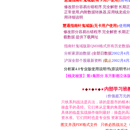
慧通指南针鬼域版(有卡用户使用)
附有数
修改部分容易出错程序.
完全解密
.
长期正
正常使用,内附数据转换器,应用钱龙或
用详细说明
慧通指南针鬼域版(无卡用户使用):
使用
修改部分容易出错程序.
完全解密
.
长期正
载数据.提供下载网址
指南针鬼域版新QMH格式所有历史数据
分析家原始数据
(全部
日数据
2002月4月
沪深全部个股最新资料
(载止
2002月4月
分析家4.0专业版使用说明书(原说明书1
【钱龙秘笈】第1集部分 东方影都立体版
内部学习班教
★
◆
★
◆
★
◆
★
（价值超万元的
只铁系列战法是兵法，讲的是股市的根本
操盘手的圣经。它们将从定量的角度明确
具体的临盘实战操作做到最好：操盘的高
资水准。它们同时也是专业投 资家实战
图文并茂PDF格式文件
只铁必胜战法之《