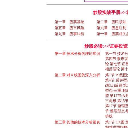
炒股实战手册:<<
第一章 股票基础
第二章 股民须知
第五章 股市风险
第六章 股息红利
第九章 股事纠纷
第十章 股票相关
炒股必读:<<证券投
第一章 技术分析的理论常识
第一节 技术
第四节 股市
论 第七节 证
相反理论 第
第二章 对Ｋ线图的深入分析
第1节:Ｋ线图
第4节:反转型
(双日)反转 第
型态-三重顶(
型 第12节:
三角形 第15
第17节:整理型
节:整理型态-
势线
第三章 其他的技术分析图表
第1节:OX图 
相对强弱指数(R