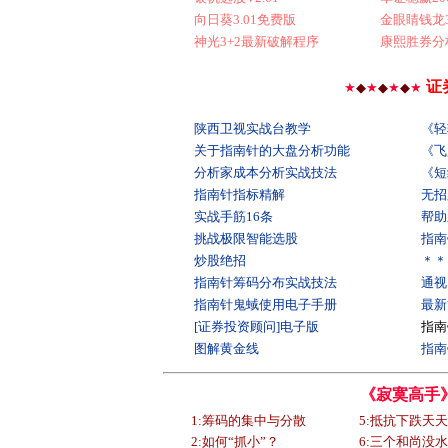
向日葵3.01免费版
金眼睛钱龙3
神光3+2最新破解程序
康熙胜券分
证
★
◆
★
◆
★
◆
★
陕西卫视实战台教学
《轻
关于指南针的大盘分析功能
《飞
分析家成本分析实战技法
《短
指南针指标精解
无招
实战手筋16条
帮助
挑战极限智能选股
指南
炒股绝招
＊＊
指南针筹码分布实战技法
通视
指南针鬼蜮使用电子手册
最新
[证券投资顾问]电子版
指南
图解黄金线
指南
《寂寞高手》
1:筹码的集中与分散
5:抵抗下跌天
2:如何“抓小”？
6:三个和尚没