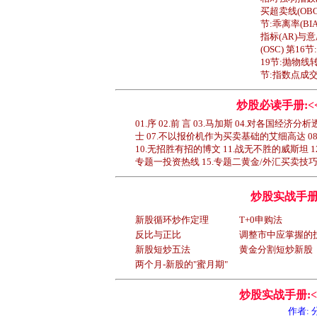
买超卖线(OBO
节:乖离率(BIA
指标(AR)与意
(OSC) 第1
19节:抛物线转
节:指数点成交值
炒股必读手册:<
01.序 02.前 言 03.马加斯 04.对各国经
士 07.不以报价机作为买卖基础的艾细高达 0
10.无招胜有招的博文 11.战无不胜的威斯坦 
专题一投资热线 15.专题二黄金/外汇买卖技巧 
炒股实战手册
新股循环炒作定理
T+0申购法
反比与正比
调整市中应掌握的
新股短炒五法
黄金分割短炒新股
两个月-新股的"蜜月期"
炒股实战手册:
作者: