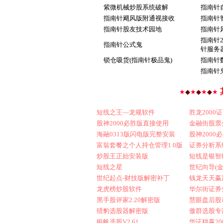
紫微机械炒股系统破解
指南针
指南针飓风版附通视接收
指南针智
指南针股友技术园地
指南针
指南针2
指南针公式鬼
针服务
锁仓吸货(指南针极品鬼)
指南针数
指南针
★
◆
★
◆
★
◆
★
短线之王—龙规软件
胜龙200
股神2000必胜版直接使用
金融街股票
海融0313版闪电版完整安装
股神200
富翁套餐之个人持仓管理1.0版
证券分析系
炒股王正始安装版
短线是银智
短线之星
世纪向导(
世纪起点-财技版解密补丁
钱龙天天赢家
龙虎榜炒股软件
华尔街证券
黑手股评家2.20解密版
慧眼盘后股
猎豹选股器解密版
傲群选股专家
银帆选股V2.61
华证稳赢20