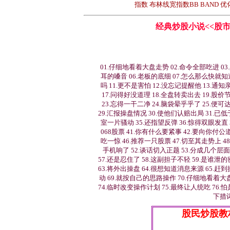
指数 布林线宽指数BB BAND 
经典炒股小说<<股市
01.仔细地看着大盘走势 02.命令全部吃进 0
耳的嗓音 06.老板的底细 07.怎么那么快就知道
吗 11.更不是害怕 12.没忘记提醒他 13.通
17.问得好没道理 18.全盘转卖出去 19.股价
23.忘得一干二净 24.脑袋晕乎乎了 25.便可
29.汇报操盘情况 30.使他们认赔出局 31.已
室一片骚动 35.还指望反弹 36.惊得双眼发直 
068股票 41.你有什么要紧事 42.要向你付公
吃一惊 46.推荐一只股票 47.切至其走势上 4
手机响了 52.谈话切入正题 53.分成几个层面
57.还是忍住了 58.这副担子不轻 59.是谁泄
63.将外出操盘 64.很想知道消息来源 65.赶
动 69.就按自己的思路操作 70.仔细地看着大
74.临时改变操作计划 75.最终让人统吃 76.
下措词
股民炒股教