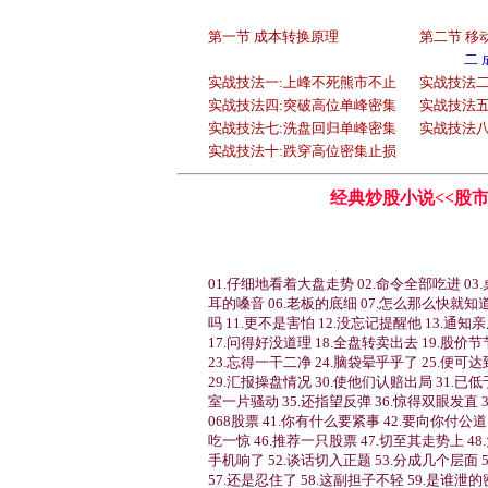
第一节 成本转换原理
第二节 移
二
实战技法一:上峰不死熊市不止
实战技法二
实战技法四:突破高位单峰密集
实战技法五
实战技法七:洗盘回归单峰密集
实战技法八
实战技法十:跌穿高位密集止损
经典炒股小说<<股市
01.仔细地看着大盘走势 02.命令全部吃进 0
耳的嗓音 06.老板的底细 07.怎么那么快就知道
吗 11.更不是害怕 12.没忘记提醒他 13.通知
17.问得好没道理 18.全盘转卖出去 19.股价
23.忘得一干二净 24.脑袋晕乎乎了 25.便可
29.汇报操盘情况 30.使他们认赔出局 31.已
室一片骚动 35.还指望反弹 36.惊得双眼发直 3
068股票 41.你有什么要紧事 42.要向你付公
吃一惊 46.推荐一只股票 47.切至其走势上 48
手机响了 52.谈话切入正题 53.分成几个层面 
57.还是忍住了 58.这副担子不轻 59.是谁泄