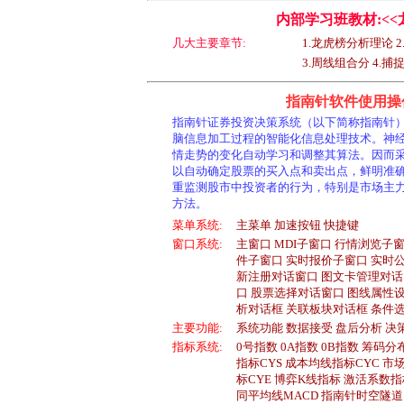
内部学习班教材:<<
几大主要章节:
1.龙虎榜分析理论
3.周线组合分 4.
指南针软件使用操
指南针证券投资决策系统（以下简称指南针
脑信息加工过程的智能化信息处理技术。神
情走势的变化自动学习和调整其算法。因而
以自动确定股票的买入点和卖出点，鲜明准
重监测股市中投资者的行为，特别是市场主
方法。
菜单系统:
主菜单 加速按钮 快捷键
窗口系统:
主窗口 MDI子窗口 行情浏览子
件子窗口 实时报价子窗口 实时
新注册对话窗口 图文卡管理对话
口 股票选择对话窗口 图线属性
析对话框 关联板块对话框 条件
主要功能:
系统功能 数据接受 盘后分析 决
指标系统:
0号指数 0A指数 0B指数 筹码
指标CYS 成本均线指标CYC 市
标CYE 博弈K线指标 激活系数指
同平均线MACD 指南针时空隧道