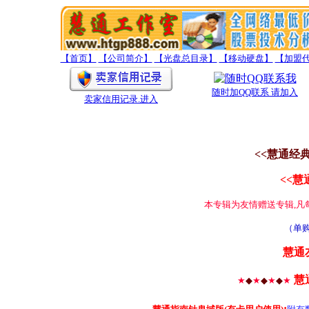
【首页】
【公司简介】
【光盘总目录】
【移动硬盘】
【加盟
随时加QQ联系 请加入
卖家信用记录
.进入
<<慧通经
<<慧
本专辑为友情赠送专辑,凡
（单购
慧通
慧
★
◆
★
◆
★
◆
★
: