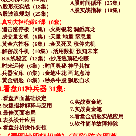
A股时间循环（25集）
A股形态实战（18集）
A股实战指标（10集）
A股波浪规划（25集）
3.真功夫轻松赚64课（8套）
1.追击涨停板（8集）:火树银花 洞悉真龙
2.成交量玄机（6集）:天量 地量 窒息量
3.黄金六指标（6集）:金叉死叉 涨停先机
4.解密战斗机（10集）:活用数据 预知未来
5.KK线秘笈（12集）:抄底逃顶轻松赚
6.时来运转（6集）:时间奥秘 神乎其技
7.兵器宝库（8集）:金笔生花 画龙点睛
8.黄金钥匙（8集）:秒杀牛股 飙股自求
4.看盘81种兵器 31集:
1.看盘界面基础设定
6.实战黄金笔
2.快捷指标解释与应用
7.实战黄金笔
3.最佳页面布局
8.看盘金钥匙实战应用
4.表头设计应用
9.软件简单故障排除
5.看盘分析操作要领