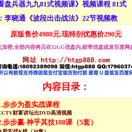
《看盘兵器九九81式视频课》视频课程 81式
送：李晓通《波段出击战法》22节视频教
原版售价4980元.现特别优惠价290元
无加密,
全部内容拷贝在32GG优盘内
,
邮寄优盘或发百度网
内容目录：
1.步步为盈实战课程
CCTV财富讲坛出DVD高清视频
2.步步赢-神乎其技108课（5套）
A股实战K线（30集）