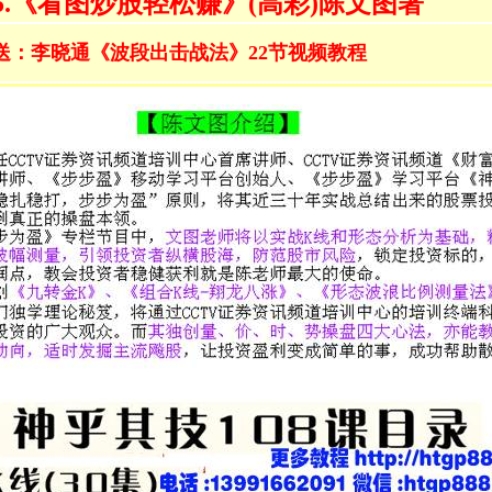
5.《看图炒股轻松赚》(高彩)陈文图著
送：李晓通《波段出击战法》22节视频教程