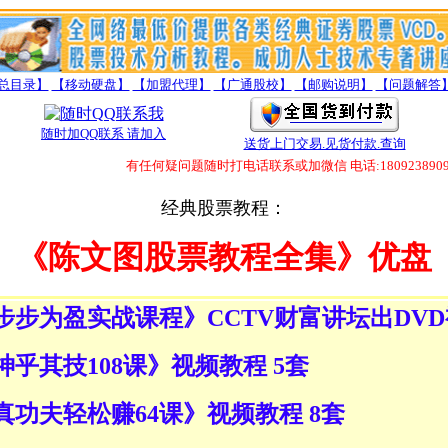
总目录】
【移动硬盘】
【加盟代理】
【广通股校】
【邮购说明】
【问题解答
随时加QQ联系 请加入
送货上门交易.见货付款.查询
有任何疑问题随时打电话联系或加微信 电话:18092389098 微信:
经典股票教程：
《陈文图股票教程全集》优盘
《步步为盈实战课程》CCTV财富讲坛出DV
《神乎其技108课》视频教程 5套
《真功夫轻松赚64课》视频教程 8套