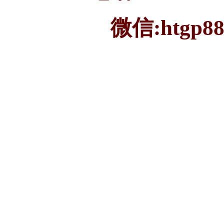
微信:htgp88