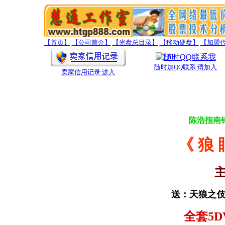
【首页】
【公司简介】
【光盘总目录】
【移动硬盘】
【加盟
随时加QQ联系 请加入
卖家信用记录
.进入
陈浩指南
《 狼 
主
送：天狼之伎
全套5D