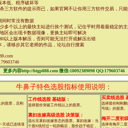
版本低、程序破坏等
杀三方软件的提示而已，如果官网不让你用三方软件交易，只能
期间时常没有数据
少多个以上的最快主站进行挨个测试，记住平时用着最稳定的主
地区会出现卡数据现像，更换主站即可解决
R5.80以上版本解压，否则可能无法打开或解压出错
本，请移步其它老师的作品，论坛自行搜索
88.com
79603746
更多内容http://htgp888.com 微信:18092389098 QQ:179603746
牛鼻子特色选股指标使用说明：
：
买卖线选股 
工作线选股 基础版：
上的股票，且刚
选择股价刚刚翻
选择股价突破工作线以上的股票。
号线）的股票。
寡妇改嫁高级选股 决策版：
梅开二度初级
选出呈寡妇改嫁形态的股票。寡妇改嫁：当
一天或已连续涨
选择有梅开二度
个股K线经过一轮跌幅后，股价趋于稳定，