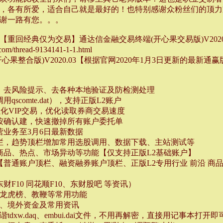
，各有所爱，适合自己就是最好的！也特别感谢众粉丝们的顶力
谢一路有您。。。
重回经典仅为交易】通达信金融交易终端(开心果交易版)V2020
om/thread-9134141-1-1.html
心果整合版)V2020.03【根据官网2020年1月3日更新的最新通
、去风险提示、去各种本地验证及防检测处理
scomte.dat），支持正版L2账户
强化VIP交易，优化读取券商交易速度
按确认建，快速撤掉所有账户委托单
营业务至3月6日最新数据
栏，趋势顶栏增加常用选股调用、数据下载、主站测试等
商品、热点、市场异动等功能【仅支持正版L2基础账户】
【普通账户顶栏、融资融券账户顶栏、正版L2专用行业 前沿 商
财F10 同花顺F10、东财股吧 等资讯）
、龙虎榜、教鞭等常用功能
析、境外资金及常用资讯
tdxw.daq、embui.dai文件，不用再解密，直接用记事本打开