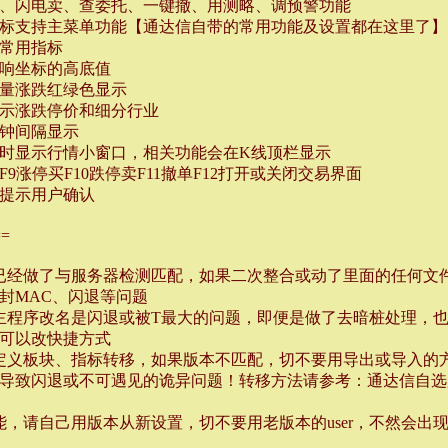
买、闪电卖、查委托、一键撤、用测略、调预警功能
图标支持主菜单功能【通达信自带的常用功能及设置都在这里了】
的常用指标
影响坐标的高底值
交量涨跌红绿色显示
显示涨跌停价和细分行业
分钟间隔显示
动时显示行情小窗口，相关功能会在K线顶栏显示
9涨停买F10跌停卖F11撤单F12打开或关闭交易界面
不提示用户确认
==
已经做了与服务器检测匹配，如果二次整合或动了里面的任何文
封MAC、闪退等问题
主程序改名是闪退或被T最大的问题，即便是做了去暗桩处理，
可以改快捷方式
定义板块、指标转移，如果版本不匹配，切不要用导出或导入的
导致闪退或不可遇见的诡异问题！转移方法请参考：通达信自选
能，请自己用版本从新设置，切不要用老版本的user，不然会出