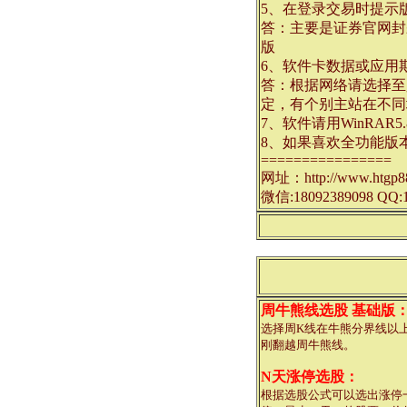
5、在登录交易时提示
答：主要是证券官网封
版
6、软件卡数据或应用
答：根据网络请选择至
定，有个别主站在不同
7、软件请用WinRA
8、如果喜欢全功能版
================
网址：http://www.htgp8
微信:18092389098 QQ:1
周牛熊线选股 基础版
选择周K线在牛熊分界线以
刚翻越周牛熊线。
N天涨停选股：
根据选股公式可以选出涨停