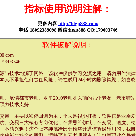
指标使用说明注解：
更多内容
http://htgp888.com/
电话:18092389098 微信:htgp888 QQ:179603746
软件破解说明：
88.com
79603746
源与技术均源于网络，该软件仅供学习交流之用，请勿用作法律
本人不承担任何责任风险，请在试用24小时内删除销毁，如喜
师、疯情都市老师、亚星2010老师及以前的几个老友，老友特
顶力技术支持
交易，主要以涨停回调为主，个人是很少打板，软件仅是业余爱
度、交易三大核心方向优化，在我思维领域，在交易、速度、稳
，不感兴趣！这个版本纯属给部分粉丝开通体验娱乐用的，我自
欢功能比较全的亲们，请移至其它老师版本！这也是职业交易者