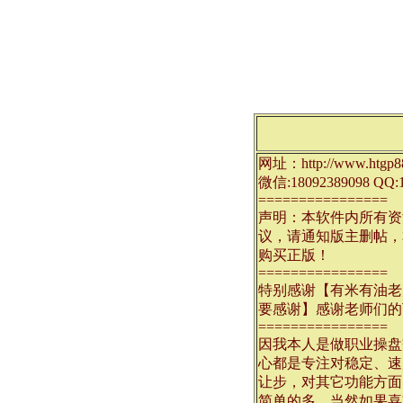
网址：http://www.htgp8
微信:18092389098 QQ:1
================
声明：本软件内所有资
议，请通知版主删帖，
购买正版！
================
特别感谢【有米有油老
要感谢】感谢老师们的
================
因我本人是做职业操盘
心都是专注对稳定、速
让步，对其它功能方面
简单的多，当然如果喜