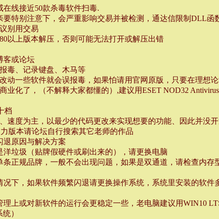
在线接近50款杀毒软件扫毒.
的亲要特别注意下，会严重影响交易并被检测，通达信限制DLL函
建议别用交易
R5.80以上版本解压，否则可能无法打开或解压出错
博客或论坛
件报毒、记录键盘、木马等
改动一些软件就会误报毒，如果怕请用官网原版，只要在理想论
化了，（不解释大家都懂的）,建议用ESET NOD32 Antivi
十档
、速度为主，以最少的代码更改来实现想要的功能、因此并没开
暴力版本请论坛自行搜索其它老师的作品
闪退原因与解决方案
是洋垃圾（贴牌假硬件或刷出来的），请更换电脑
单条正规品牌，一般不会出现问题，如果是双通道，请检查内存
情况下，如果软件频繁闪退请更换操作系统，系统里安装的软件
存管理上或对新软件的运行会更稳定一些，老电脑建议用WIN10 LTS
系统）