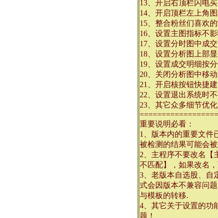
13、开启右顶栏闪电
14、开启顶栏左上角
15、整合粉丝们喜欢
16、设置主图指标不
17、设置分时图中成
18、设置分析图上部
19、设置成交明细按
20、关闭分析图中移
21、开启核按钮快捷建F
22、设置退出系统时
23、其它众多细节优化
=================
重要说明必看：
1、版本内的重要文件
被检测的结果可能会被
2、主程序不要改名【
不匹配】，如果改名，
3、老版本自选股、自
式会因版本不兼容问题
与模板的转移.
4、其它关于设置的功
题！