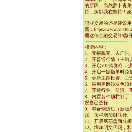
的原因！当然萝卜青菜
持，所以我在坚持！感
================
职业交易的还是建议用【
新：https://www.55188.c
通达信金融交易终端(开
================
和谐内容：
1、无损脱壳、去广告
2、开普通行情（主站调用q
3、开启VIP跨券商，
4、开启一键撤单时免
5、更新主题投资、主
6、采用黑磨砂灰色顶
7、开通行业、前沿、
8、内置各种顶栏补丁
况自己选择
9、整合侧边栏（新版东
10、顶栏增加财联社
11、开启底部盘面分
12、增加明文代码，和谐