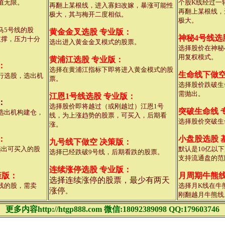
值无限。
个股K线经过一
再翻上某根线，进入寡妇改嫁，暴涨可能性
再翻上某根线，
极大，其与梅开二度相似。
极大。
马5号线的股
黄金金叉选股 专业版：
神秘4号线选
支撑，压力十分
选出进入黄金金叉模式的股票。
选择股价在神秘
用复权模式。
黄浦江选股 专业版：
：
选择在黄浦江指标下即将进入黄金模式的股
生命线下做空
行选股，选出机
票。
选择股价跌破生
需抛出。
江恩1号线选股 专业版：
：
选择股价即将越过（或刚越过）江恩1号
突破生命线 
选出机构建仓，
线，为上涨趋势的股票，可买入，后期看
选择股价突破生
涨。
：
小盘股选股 
九号线下做空 决策版：
选出可买入的股
默认是10亿以
选择已经跌破9号线，后期看跌的股票。
支持流通盘的范围
连续涨停选股 专业版：
策版：
月周期牛熊线
选择连续涨停的股票，最少有两天
线的股，需卖
选择月K线在牛
涨停
。
刚翻越月牛熊线
更多内容http://htgp888.com 微信:18092389098 QQ:179603746